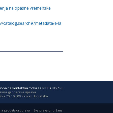
orenja na opasne vremenske
rv/catalog.search#/metadata/e4a
ionalna kontaktna točka za NIPP i INSPIRE
avna geodetska uprava
ška 20, 10 000 Zagreb, Hrvatska
a geodetska uprava. | Sva prava pridržana.