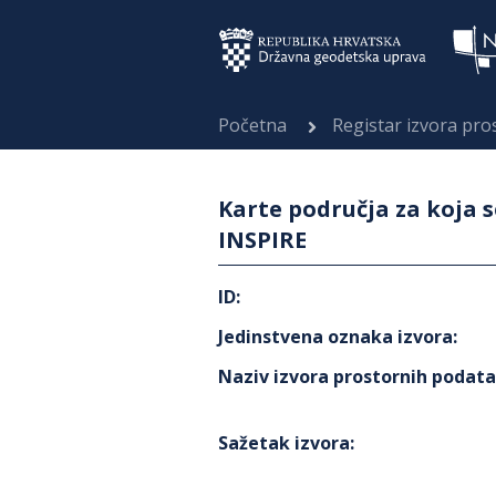
Početna
Registar izvora pr
Karte područja za koja 
INSPIRE
ID
:
Jedinstvena oznaka izvora
:
Naziv izvora prostornih podat
Sažetak izvora
: