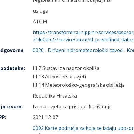
regionalnim klimatskim obilježjima.
usluga
ATOM
https://transformiraj.nipp.hr/services/bsp/
3f4e0b523/service/atom/id_predefined_datas
 odgovorne
0020
-
Državni hidrometeorološki zavod
- Ko
h podataka
:
III 7 Sustavi za nadzor okoliša
III 13 Atmosferski uvjeti
III 14 Meteorološko-geografska obilježja
Republika Hrvatska
ja izvora
:
Nema uvjeta za pristup i korištenje
IPP
:
2021-12-07
0092
Karte područja za koja se izdaju upoz