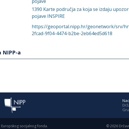
pojave
1390
Karte područja za koja se izdaju upoz
pojave INSPIRE
https://geoportal.nipp.hr/geonetwork/srv/h
2fcad-9f04-4474-b2be-2eb64ed5d618
a NIPP-a
Nac
Drž
Gru
z Europskog socijalnog fonda.
©
2026
Državn