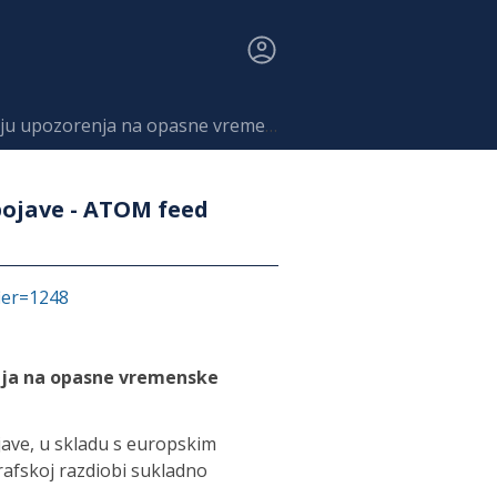
 na opasne vremenske pojave - ATOM feed INSPIRE
pojave - ATOM feed
fier=1248
enja na opasne vremenske
ave, u skladu s europskim
fskoj razdiobi sukladno