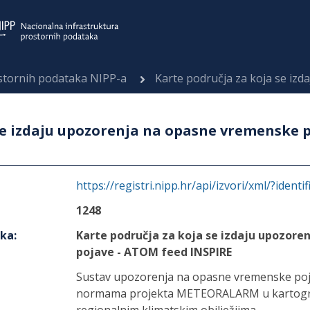
ostornih podataka NIPP-a
Karte područja za koja se izdaju upozorenja
se izdaju upozorenja na opasne vremenske 
https://registri.nipp.hr/api/izvori/xml/?identi
1248
aka
:
Karte područja za koja se izdaju upozor
pojave - ATOM feed INSPIRE
Sustav upozorenja na opasne vremenske poj
normama projekta METEORALARM u kartogra