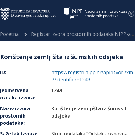
Početna
Registar izvora prostornih podataka NIPP-a
Korištenje zemljišta iz šumskih odsjeka
ID
:
https://registri.nipp.hr/api/izvori/xm
l/?identifier=1249
Jedinstvena
1249
oznaka izvora
:
Naziv izvora
Korištenje zemljišta iz šumskih
prostornih
odsjeka
podataka
:
Sažetak izvora
:
Skup podataka "Odsjek - osnovna