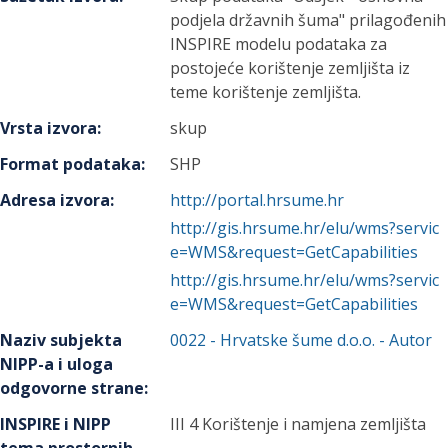
podjela državnih šuma" prilagođenih
INSPIRE modelu podataka za
postojeće korištenje zemljišta iz
teme korištenje zemljišta.
Vrsta izvora
:
skup
Format podataka
:
SHP
Adresa izvora
:
http://portal.hrsume.hr
http://gis.hrsume.hr/elu/wms?servic
e=WMS&request=GetCapabilities
http://gis.hrsume.hr/elu/wms?servic
e=WMS&request=GetCapabilities
Naziv subjekta
0022
-
Hrvatske šume d.o.o.
- Autor
NIPP-a i uloga
odgovorne strane
:
INSPIRE i NIPP
III 4 Korištenje i namjena zemljišta