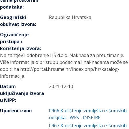
tema prostornih
podataka
:
Geografski
Republika Hrvatska
obuhvat izvora
:
Ograničenje
pristupa i
korištenja izvora
:
Na zahtjev i odobrenje HŠ d.o.o. Naknada za preuzimanje.
Više informacija o pristupu podacima i naknadama može se
dobiti na http://portal.hrsume.hr/index.php/hr/katalog-
informacija
Datum
2021-12-10
uključivanja izvora
u NIPP
:
Upareni izvor
:
0966
Korištenje zemljišta iz šumskih
odsjeka - WFS - INSPIRE
0967
Korištenje zemljišta iz šumskih