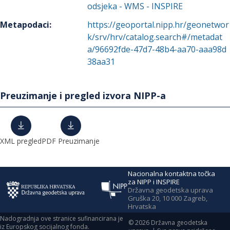
odsjeka - WMS - INSPIRE
Metapodaci
:
https://geoportal.nipp.hr/geonetwor
k/srv/hrv/catalog.search#/metadat
a/96692fde-47d7-48b4-aa70-aaa98d
38aa31
Preuzimanje i pregled izvora NIPP-a
XML pregled
PDF Preuzimanje
Nacionalna kontaktna točka
za NIPP i INSPIRE
Državna geodetska uprava
Gruška 20, 10 000 Zagreb,
Hrvatska
Nadogradnja ove stranice sufinancirana je
©
2026
Državna geodetska
iz Europskog socijalnog fonda.