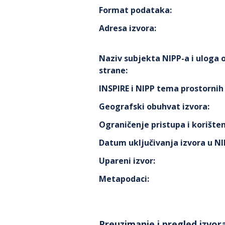
Format podataka
:
Adresa izvora
:
Naziv subjekta NIPP-a i uloga
strane
:
INSPIRE i NIPP tema prostorni
Geografski obuhvat izvora
:
Ograničenje pristupa i korišten
Datum uključivanja izvora u N
Upareni izvor
:
Metapodaci
:
Preuzimanje i pregled izvor