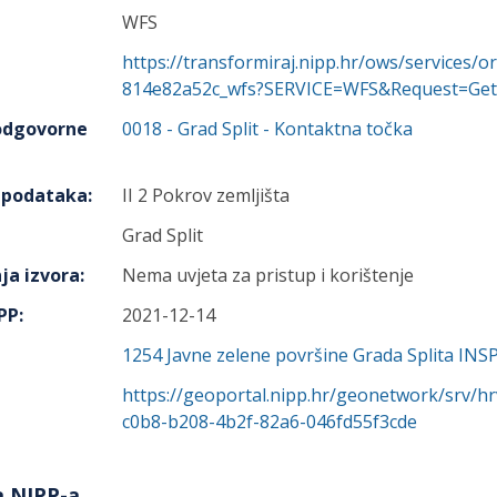
WFS
https://transformiraj.nipp.hr/ows/services/
814e82a52c_wfs?SERVICE=WFS&Request=GetC
 odgovorne
0018
-
Grad Split
- Kontaktna točka
h podataka
:
II 2 Pokrov zemljišta
Grad Split
ja izvora
:
Nema uvjeta za pristup i korištenje
IPP
:
2021-12-14
1254
Javne zelene površine Grada Splita INS
https://geoportal.nipp.hr/geonetwork/srv/h
c0b8-b208-4b2f-82a6-046fd55f3cde
a NIPP-a