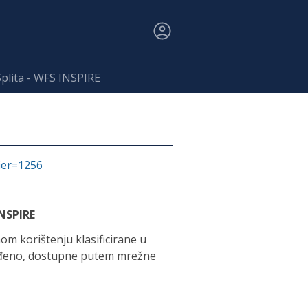
plita - WFS INSPIRE
fier=1256
INSPIRE
om korištenju klasificirane u
određeno, dostupne putem mrežne