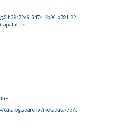
org.5.b39c72d9-3474-4b06-a781-22
apabilities
PIRE
rv/catalog.search#/metadata/7e7c