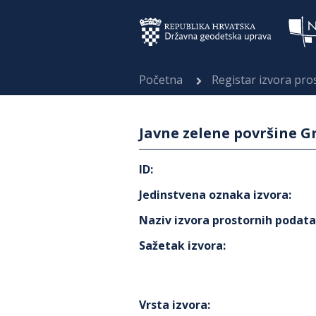
Početna
Registar izvora pr
Javne zelene površine Gr
ID
:
Jedinstvena oznaka izvora
:
Naziv izvora prostornih podat
Sažetak izvora
:
Vrsta izvora
: