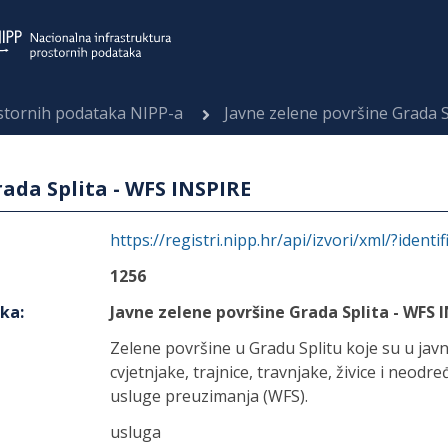
ostornih podataka NIPP-a
Javne zelene površine Grada S
ada Splita - WFS INSPIRE
https://registri.nipp.hr/api/izvori/xml/?identi
1256
aka
:
Javne zelene površine Grada Splita - WFS 
Zelene površine u Gradu Splitu koje su u javn
cvjetnjake, trajnice, travnjake, živice i ne
usluge preuzimanja (WFS).
usluga