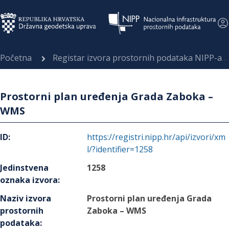
Početna
Registar izvora prostornih podataka NIPP-a
Prostorni plan uređenja Grada Zaboka –
WMS
ID
:
https://registri.nipp.hr/api/izvori/xm
l/?identifier=1258
Jedinstvena
1258
oznaka izvora
:
Naziv izvora
Prostorni plan uređenja Grada
prostornih
Zaboka – WMS
podataka
: