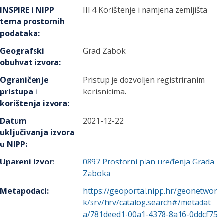
INSPIRE i NIPP
III 4 Korištenje i namjena zemljišta
tema prostornih
podataka
:
Geografski
Grad Zabok
obuhvat izvora
:
Ograničenje
Pristup je dozvoljen registriranim
pristupa i
korisnicima.
korištenja izvora
:
Datum
2021-12-22
uključivanja izvora
u NIPP
:
Upareni izvor
:
0897
Prostorni plan uređenja Grada
Zaboka
Metapodaci
:
https://geoportal.nipp.hr/geonetwor
k/srv/hrv/catalog.search#/metadat
a/781deed1-00a1-4378-8a16-0ddcf75