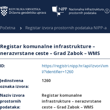
Početna
Registar izvora prostornih podataka NIPP-a
Registar komunalne infrastrukture –
nerazvrstane ceste – Grad Zabok – WMS
ID
:
https://registri.nipp.hr/api/izvori/xm
l/?identifier=1260
Jedinstvena
1260
oznaka izvora
:
Naziv izvora
Registar komunalne
prostornih
infrastrukture – nerazvrstane
podataka
:
ceste – Grad Zabok – WMS