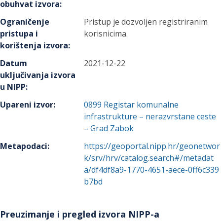
obuhvat izvora
:
Ograničenje
Pristup je dozvoljen registriranim
pristupa i
korisnicima.
korištenja izvora
:
Datum
2021-12-22
uključivanja izvora
u NIPP
:
Upareni izvor
:
0899
Registar komunalne
infrastrukture – nerazvrstane ceste
– Grad Zabok
Metapodaci
:
https://geoportal.nipp.hr/geonetwor
k/srv/hrv/catalog.search#/metadat
a/df4df8a9-1770-4651-aece-0ff6c339
b7bd
Preuzimanje i pregled izvora NIPP-a