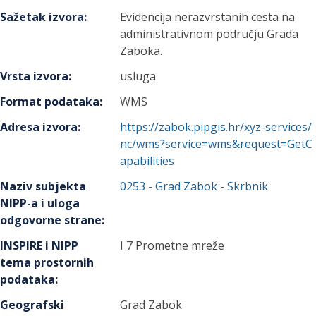
Sažetak izvora
:
Evidencija nerazvrstanih cesta na
administrativnom području Grada
Zaboka.
Vrsta izvora
:
usluga
Format podataka
:
WMS
Adresa izvora
:
https://zabok.pipgis.hr/xyz-services/
nc/wms?service=wms&request=GetC
apabilities
Naziv subjekta
0253
-
Grad Zabok
- Skrbnik
NIPP-a i uloga
odgovorne strane
:
INSPIRE i NIPP
I 7 Prometne mreže
tema prostornih
podataka
:
Geografski
Grad Zabok