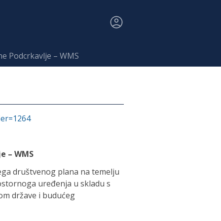
ne Podcrkavlje – WMS
fier=1264
lje – WMS
ćega društvenog plana na temelju
rostornoga uređenja u skladu s
kom države i budućeg