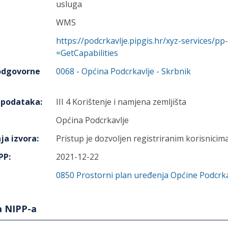
usluga
WMS
https://podcrkavlje.pipgis.hr/xyz-services
=GetCapabilities
 odgovorne
0068
-
Općina Podcrkavlje
- Skrbnik
h podataka
:
III 4 Korištenje i namjena zemljišta
Općina Podcrkavlje
ja izvora
:
Pristup je dozvoljen registriranim korisnicima
IPP
:
2021-12-22
0850
Prostorni plan uređenja Općine Podcrka
a NIPP-a