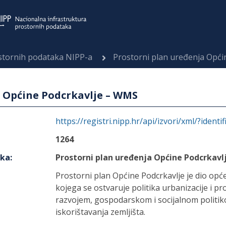
ostornih podataka NIPP-a
Prostorni plan uređenja Opći
a Općine Podcrkavlje – WMS
https://registri.nipp.hr/api/izvori/xml/?identi
1264
aka
:
Prostorni plan uređenja Općine Podcrkav
Prostorni plan Općine Podcrkavlje je dio op
kojega se ostvaruje politika urbanizacije i p
razvojem, gospodarskom i socijalnom politi
iskorištavanja zemljišta.