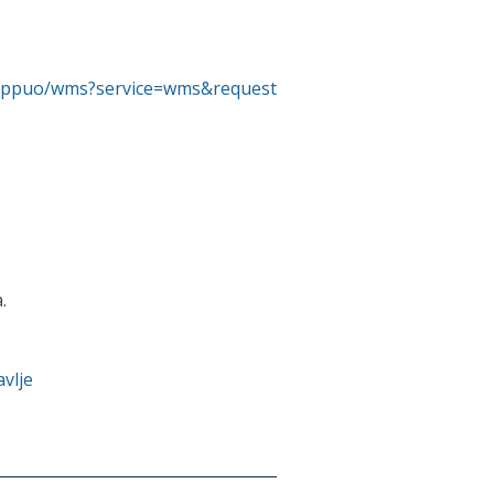
/pp-ppuo/wms?service=wms&request
.
vlje