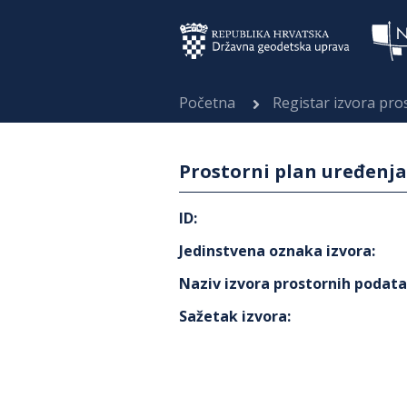
Početna
Registar izvora pr
Prostorni plan uređenj
ID
:
Jedinstvena oznaka izvora
:
Naziv izvora prostornih podat
Sažetak izvora
: