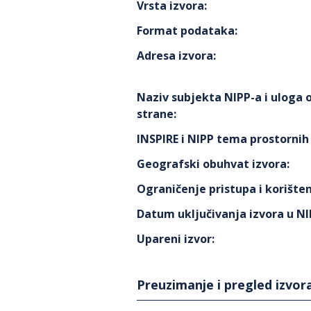
Vrsta izvora
:
Format podataka
:
Adresa izvora
:
Naziv subjekta NIPP-a i uloga
strane
:
INSPIRE i NIPP tema prostorni
Geografski obuhvat izvora
:
Ograničenje pristupa i korišten
Datum uključivanja izvora u N
Upareni izvor
:
Preuzimanje i pregled izvor