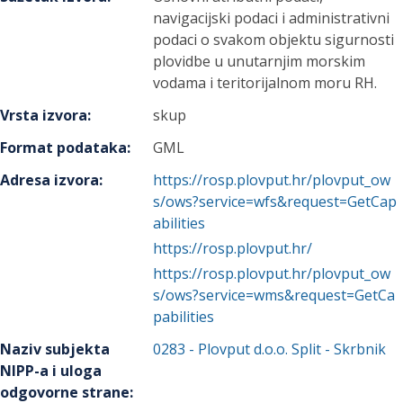
navigacijski podaci i administrativni
podaci o svakom objektu sigurnosti
plovidbe u unutarnjim morskim
vodama i teritorijalnom moru RH.
Vrsta izvora
:
skup
Format podataka
:
GML
Adresa izvora
:
https://rosp.plovput.hr/plovput_ow
s/ows?service=wfs&request=GetCap
abilities
https://rosp.plovput.hr/
https://rosp.plovput.hr/plovput_ow
s/ows?service=wms&request=GetCa
pabilities
Naziv subjekta
0283
-
Plovput d.o.o. Split
- Skrbnik
NIPP-a i uloga
odgovorne strane
: