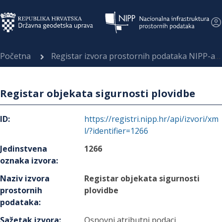
Početna
Registar izvora prostornih podataka NIPP-a
Registar objekata sigurnosti plovidbe
ID
:
https://registri.nipp.hr/api/izvori/xm
l/?identifier=1266
Jedinstvena
1266
oznaka izvora
:
Naziv izvora
Registar objekata sigurnosti
prostornih
plovidbe
podataka
:
Sažetak izvora
:
Osnovni atributni podaci,