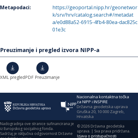
Metapodaci
:
https://geoportal.nipp.hr/geonetwor
k/srv/hrv/catalog.search#/metadat
a/e0d88a52-6915-4fb4-80ea-dac825c
01e3c
Preuzimanje i pregled izvora NIPP-a
XML pregled
PDF Preuzimanje
Nacionalna kontaktna točka
za NIPP i INSPIRE
Državna geodetska uprava
Gruška 20, 10 000 Zagreb,
Hrvatska
Nadogradnja ove stranice sufinancirana je
©
2026
Državna geodetska
iz Europskog socijalnog fonda.
uprava. | Sva prava pridržana.
Sadržaj je isključiva odgovornost Državne
Izjava o pristupačnosti