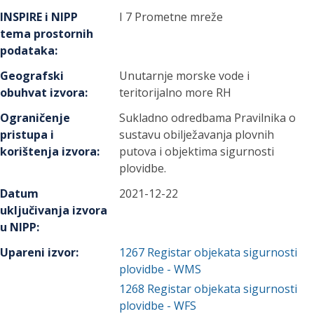
INSPIRE i NIPP
I 7 Prometne mreže
tema prostornih
podataka
:
Geografski
Unutarnje morske vode i
obuhvat izvora
:
teritorijalno more RH
Ograničenje
Sukladno odredbama Pravilnika o
pristupa i
sustavu obilježavanja plovnih
korištenja izvora
:
putova i objektima sigurnosti
plovidbe.
Datum
2021-12-22
uključivanja izvora
u NIPP
:
Upareni izvor
:
1267
Registar objekata sigurnosti
plovidbe - WMS
1268
Registar objekata sigurnosti
plovidbe - WFS