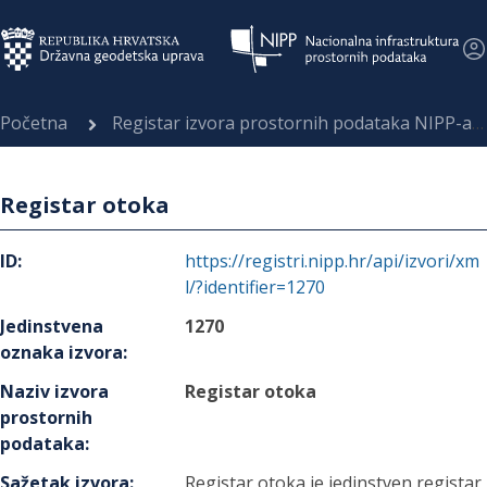
Početna
Registar izvora prostornih podataka NIPP-a
Registar otoka
ID
:
https://registri.nipp.hr/api/izvori/xm
l/?identifier=1270
Jedinstvena
1270
oznaka izvora
:
Naziv izvora
Registar otoka
prostornih
podataka
:
Sažetak izvora
:
Registar otoka je jedinstven registar