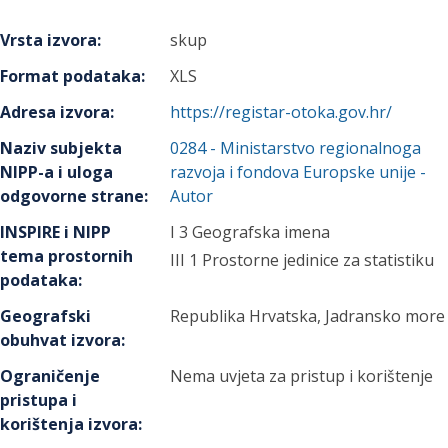
Vrsta izvora
:
skup
Format podataka
:
XLS
Adresa izvora
:
https://registar-otoka.gov.hr/
Naziv subjekta
0284
-
Ministarstvo regionalnoga
NIPP-a i uloga
razvoja i fondova Europske unije
-
odgovorne strane
:
Autor
INSPIRE i NIPP
I 3 Geografska imena
tema prostornih
III 1 Prostorne jedinice za statistiku
podataka
:
Geografski
Republika Hrvatska, Jadransko more
obuhvat izvora
:
Ograničenje
Nema uvjeta za pristup i korištenje
pristupa i
korištenja izvora
: