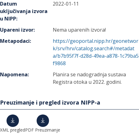
Datum
2022-01-11
uključivanja izvora
u NIPP
:
Upareni izvor
:
Nema uparenih izvora!
Metapodaci
:
https://geoportal.nipp.hr/geonetwor
k/srv/hrv/catalog.search#/metadat
a/b7b95f7f-d28d-49ea-a878-1c79ba5
f9868
Napomena
:
Planira se nadogradnja sustava
Registra otoka u 2022. godini.
Preuzimanje i pregled izvora NIPP-a
XML pregled
PDF Preuzimanje