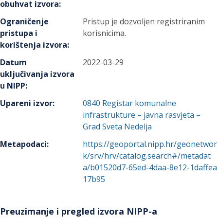
obuhvat izvora
:
Ograničenje
Pristup je dozvoljen registriranim
pristupa i
korisnicima.
korištenja izvora
:
Datum
2022-03-29
uključivanja izvora
u NIPP
:
Upareni izvor
:
0840
Registar komunalne
infrastrukture – javna rasvjeta –
Grad Sveta Nedelja
Metapodaci
:
https://geoportal.nipp.hr/geonetwor
k/srv/hrv/catalog.search#/metadat
a/b01520d7-65ed-4daa-8e12-1daffea
17b95
Preuzimanje i pregled izvora NIPP-a