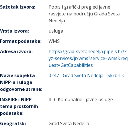
Sažetak izvora
:
Popis i grafički pregled javne
rasvjete na području Grada Sveta
Nedelja.
Vrsta izvora
:
usluga
Format podataka
:
WMS
Adresa izvora
:
https://grad-svetanedelja.pipgis.hr/x
yz-services/jr/wms?service=wms&req
uest=GetCapabilities
Naziv subjekta
0247
-
Grad Sveta Nedelja
- Skrbnik
NIPP-a i uloga
odgovorne strane
:
INSPIRE i NIPP
III 6 Komunalne i javne usluge
tema prostornih
podataka
:
Geografski
Grad Sveta Nedelja