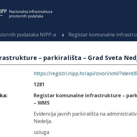
ostornih podataka NIPP-a
Registar komunalne infrastrukture – p
astrukture – parkirališta – Grad Sveta Ned
https://registri.nipp.hr/api/izvori/xml/?identi
1281
aka
:
Registar komunalne infrastrukture – park
– WMS
Evidencija javnih parkirališta na administra
Nedelja.
usluga