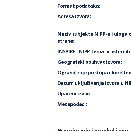
Format podataka
:
Adresa izvora
:
Naziv subjekta NIPP-a i uloga
strane
:
INSPIRE i NIPP tema prostorni
Geografski obuhvat izvora
:
Ograničenje pristupa i korišten
Datum uključivanja izvora u N
Upareni izvor
:
Metapodaci
:
Preuzimanje i pregled izvor