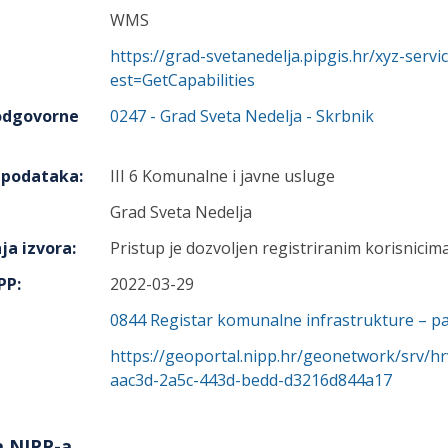
WMS
https://grad-svetanedelja.pipgis.hr/xyz-se
est=GetCapabilities
 odgovorne
0247
-
Grad Sveta Nedelja
- Skrbnik
h podataka
:
III 6 Komunalne i javne usluge
Grad Sveta Nedelja
ja izvora
:
Pristup je dozvoljen registriranim korisnicima
IPP
:
2022-03-29
0844
Registar komunalne infrastrukture – par
https://geoportal.nipp.hr/geonetwork/srv/h
aac3d-2a5c-443d-bedd-d3216d844a17
a NIPP-a