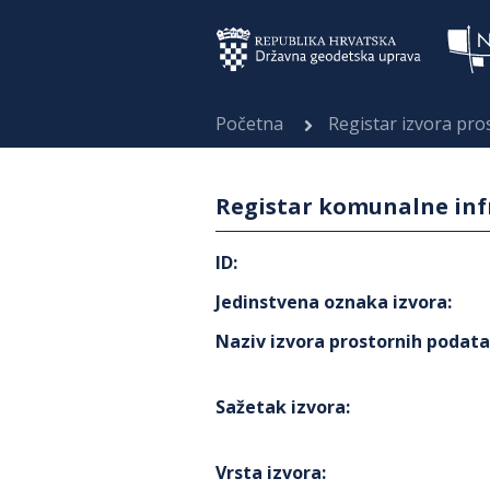
Početna
Registar izvora pr
Registar komunalne infr
ID
:
Jedinstvena oznaka izvora
:
Naziv izvora prostornih podat
Sažetak izvora
:
Vrsta izvora
: