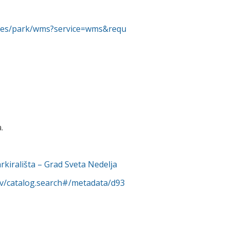
rvices/park/wms?service=wms&requ
.
kirališta – Grad Sveta Nedelja
rv/catalog.search#/metadata/d93