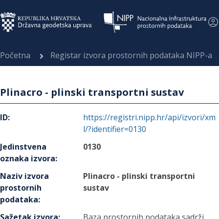
Početna
Registar izvora prostornih podataka NIPP-a
Plinacro - plinski transportni sustav
ID
:
https://registri.nipp.hr/api/izvori/xm
l/?identifier=0130
Jedinstvena
0130
oznaka izvora
:
Naziv izvora
Plinacro - plinski transportni
prostornih
sustav
podataka
:
Sažetak izvora
:
Baza prostornih podataka sadrži