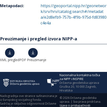
Metapodaci
:
https://geoportal.nipp.hr/geonetwor
k/srv/hrv/catalog.search#/metadat
a/e2d8efb9-757b-4f9b-975d-fd83980
c4e4a
Preuzimanje i pregled izvora NIPP-a
XML pregled
PDF Preuzimanje
Nacionalna kontaktna točka
za NIPP i INSPIRE
Državna geodetska uprava
Gruška 20, 10 000 Zagreb,
Hrvatska
Nadogradnja ove stranice sufinancirana je
©
2026
Državna geodetska
iz Europskog socijalnog fonda.
uprava. | Sva prava pridržana.
Sadržaj je isključiva odgovornost Državne
Izjava o pristupačnosti