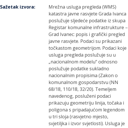
Sažetak izvora
:
Mrežna usluga pregleda (WMS)
katastra javne rasvjete Grada Ivanca
poslužuje sljedeće podatke iz skupa
Registar komunalne infrastrukture –
Grad Ivanec: popis i grafički pregled
javne rasvjete. Podaci su prikazani
točkastom geometrijom. Podaci koje
usluga pregleda poslužuje su u
„nacionalnom modelu“ odnosno
poslužuje podatke sukladno
nacionalnim propisima (Zakon o
komunalnom gospodarstvu (NN
68/18, 110/18, 32/20). Temeljem
navedenog, posluženi podaci
prikazuju geometriju linija, točaka i
poligona s pripadajućom legendom
u tri sloja (rasvjetno mjesto,
svjetiljka i izvor svjetlosti). Usluga je