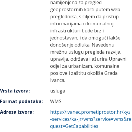
namijenjena za pregled
geoprostornih karti putem web
preglednika, s ciljem da pristup
informacijama o komunalnoj
infrastrukturi bude brz i
jednostavan, i da omogući lakše
donošenje odluka. Navedenu
mrežnu uslugu pregleda razvija,
upravlja, održava i ažurira Upravni
odjel za urbanizam, komunalne
poslove i zaštitu okoliša Grada
Ivanca.
Vrsta izvora
:
usluga
Format podataka
:
WMS
Adresa izvora
:
https://ivanec.prometiprostor.hr/xyz
-services/ka-jr/wms?service=wms&re
quest=GetCapabilities