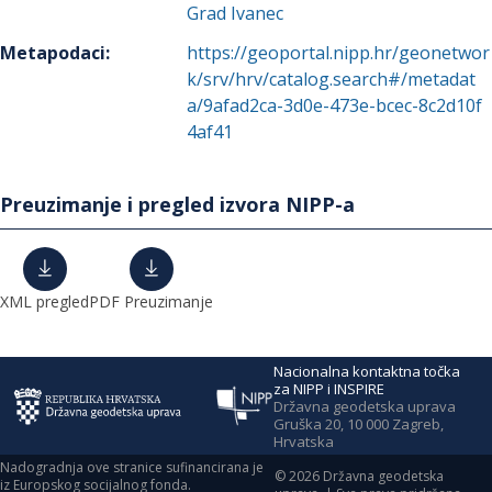
Grad Ivanec
Metapodaci
:
https://geoportal.nipp.hr/geonetwor
k/srv/hrv/catalog.search#/metadat
a/9afad2ca-3d0e-473e-bcec-8c2d10f
4af41
Preuzimanje i pregled izvora NIPP-a
XML pregled
PDF Preuzimanje
Nacionalna kontaktna točka
za NIPP i INSPIRE
Državna geodetska uprava
Gruška 20, 10 000 Zagreb,
Hrvatska
Nadogradnja ove stranice sufinancirana je
©
2026
Državna geodetska
iz Europskog socijalnog fonda.