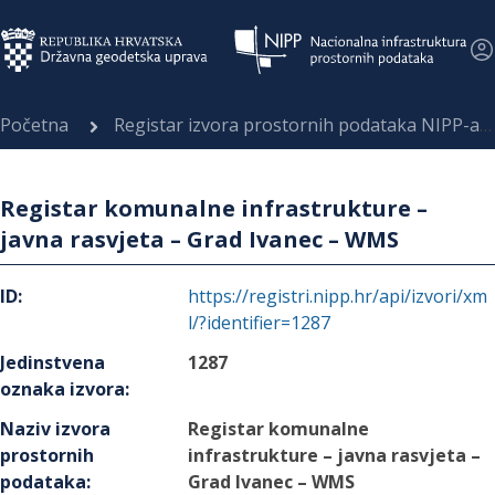
Početna
Registar izvora prostornih podataka NIPP-a
Registar komunalne infrastrukture –
javna rasvjeta – Grad Ivanec – WMS
ID
:
https://registri.nipp.hr/api/izvori/xm
l/?identifier=1287
Jedinstvena
1287
oznaka izvora
:
Naziv izvora
Registar komunalne
prostornih
infrastrukture – javna rasvjeta –
podataka
:
Grad Ivanec – WMS