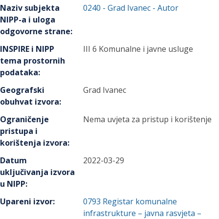
Naziv subjekta
0240
-
Grad Ivanec
- Autor
NIPP-a i uloga
odgovorne strane
:
INSPIRE i NIPP
III 6 Komunalne i javne usluge
tema prostornih
podataka
:
Geografski
Grad Ivanec
obuhvat izvora
:
Ograničenje
Nema uvjeta za pristup i korištenje
pristupa i
korištenja izvora
:
Datum
2022-03-29
uključivanja izvora
u NIPP
:
Upareni izvor
:
0793
Registar komunalne
infrastrukture – javna rasvjeta –