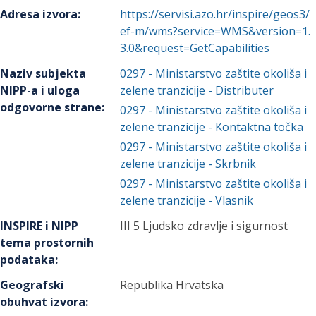
Adresa izvora
:
https://servisi.azo.hr/inspire/geos3/
ef-m/wms?service=WMS&version=1.
3.0&request=GetCapabilities
Naziv subjekta
0297
-
Ministarstvo zaštite okoliša i
NIPP-a i uloga
zelene tranzicije
- Distributer
odgovorne strane
:
0297
-
Ministarstvo zaštite okoliša i
zelene tranzicije
- Kontaktna točka
0297
-
Ministarstvo zaštite okoliša i
zelene tranzicije
- Skrbnik
0297
-
Ministarstvo zaštite okoliša i
zelene tranzicije
- Vlasnik
INSPIRE i NIPP
III 5 Ljudsko zdravlje i sigurnost
tema prostornih
podataka
:
Geografski
Republika Hrvatska
obuhvat izvora
: