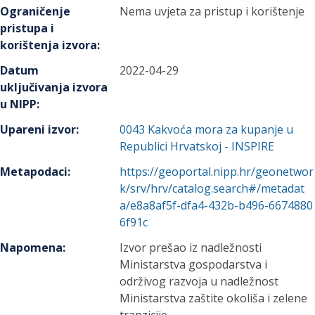
Ograničenje
Nema uvjeta za pristup i korištenje
pristupa i
korištenja izvora
:
Datum
2022-04-29
uključivanja izvora
u NIPP
:
Upareni izvor
:
0043
Kakvoća mora za kupanje u
Republici Hrvatskoj - INSPIRE
Metapodaci
:
https://geoportal.nipp.hr/geonetwor
k/srv/hrv/catalog.search#/metadat
a/e8a8af5f-dfa4-432b-b496-6674880
6f91c
Napomena
:
Izvor prešao iz nadležnosti
Ministarstva gospodarstva i
održivog razvoja u nadležnost
Ministarstva zaštite okoliša i zelene