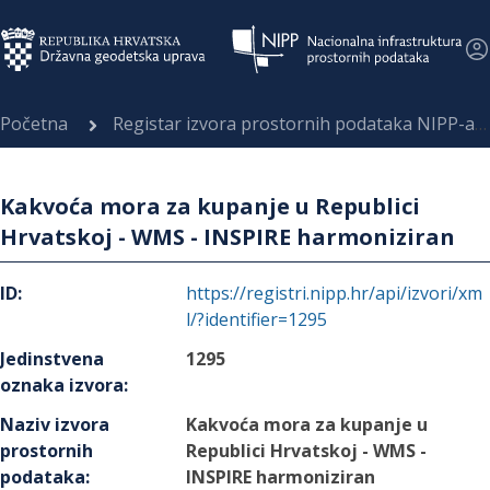
Početna
Registar izvora prostornih podataka NIPP-a
Kakvoća mora za kupanje u Republici
Hrvatskoj - WMS - INSPIRE harmoniziran
ID
:
https://registri.nipp.hr/api/izvori/xm
l/?identifier=1295
Jedinstvena
1295
oznaka izvora
:
Naziv izvora
Kakvoća mora za kupanje u
prostornih
Republici Hrvatskoj - WMS -
podataka
:
INSPIRE harmoniziran