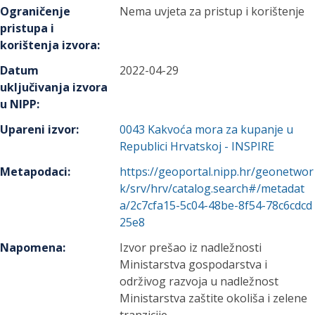
Ograničenje
Nema uvjeta za pristup i korištenje
pristupa i
korištenja izvora
:
Datum
2022-04-29
uključivanja izvora
u NIPP
:
Upareni izvor
:
0043
Kakvoća mora za kupanje u
Republici Hrvatskoj - INSPIRE
Metapodaci
:
https://geoportal.nipp.hr/geonetwor
k/srv/hrv/catalog.search#/metadat
a/2c7cfa15-5c04-48be-8f54-78c6cdcd
25e8
Napomena
:
Izvor prešao iz nadležnosti
Ministarstva gospodarstva i
održivog razvoja u nadležnost
Ministarstva zaštite okoliša i zelene