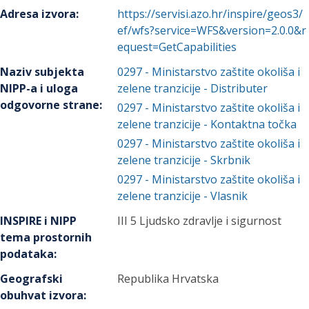
Adresa izvora
:
https://servisi.azo.hr/inspire/geos3/
ef/wfs?service=WFS&version=2.0.0&r
equest=GetCapabilities
Naziv subjekta
0297
-
Ministarstvo zaštite okoliša i
NIPP-a i uloga
zelene tranzicije
- Distributer
odgovorne strane
:
0297
-
Ministarstvo zaštite okoliša i
zelene tranzicije
- Kontaktna točka
0297
-
Ministarstvo zaštite okoliša i
zelene tranzicije
- Skrbnik
0297
-
Ministarstvo zaštite okoliša i
zelene tranzicije
- Vlasnik
INSPIRE i NIPP
III 5 Ljudsko zdravlje i sigurnost
tema prostornih
podataka
:
Geografski
Republika Hrvatska
obuhvat izvora
: