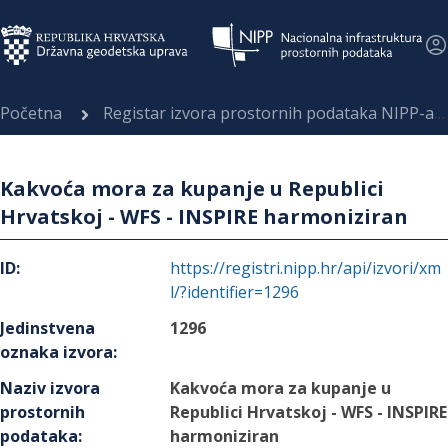
Početna
Registar izvora prostornih podataka NIPP-a
Kakvoća mora za kupanje u Republici
Hrvatskoj - WFS - INSPIRE harmoniziran
ID
:
https://registri.nipp.hr/api/izvori/xm
l/?identifier=1296
Jedinstvena
1296
oznaka izvora
:
Naziv izvora
Kakvoća mora za kupanje u
prostornih
Republici Hrvatskoj - WFS - INSPIRE
podataka
:
harmoniziran