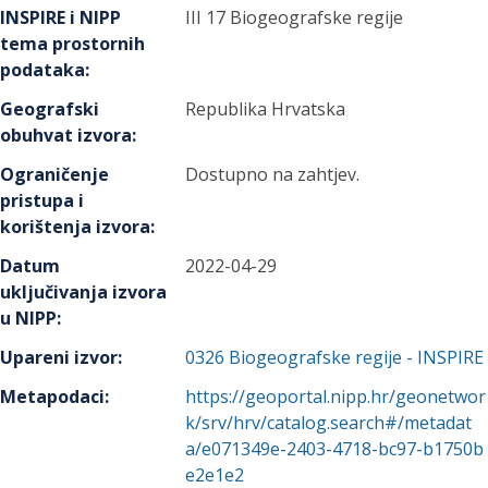
INSPIRE i NIPP
III 17 Biogeografske regije
tema prostornih
podataka
:
Geografski
Republika Hrvatska
obuhvat izvora
:
Ograničenje
Dostupno na zahtjev.
pristupa i
korištenja izvora
:
Datum
2022-04-29
uključivanja izvora
u NIPP
:
Upareni izvor
:
0326
Biogeografske regije - INSPIRE
Metapodaci
:
https://geoportal.nipp.hr/geonetwor
k/srv/hrv/catalog.search#/metadat
a/e071349e-2403-4718-bc97-b1750b
e2e1e2