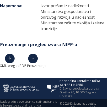
Napomena
:
Izvor prešao iz nadležnosti
Ministarstva gospodarstva i
održivog razvoja u nadležnost
Ministarstva zaštite okoliša i zelene
tranzicije.
Preuzimanje i pregled izvora NIPP-a
XML pregled
PDF Preuzimanje
Nacionalna kontaktna točka
za NIPP i INSPIRE
Državna geodetska uprava
Gruška 20, 10 000 Zagreb,
Hrvatska
Nadogradnja ove stranice sufinancirana je
©
2026
Državna geodetska
iz Europskog socijalnog fonda.