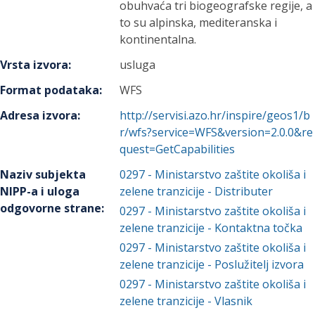
obuhvaća tri biogeografske regije, a
to su alpinska, mediteranska i
kontinentalna.
Vrsta izvora
:
usluga
Format podataka
:
WFS
Adresa izvora
:
http://servisi.azo.hr/inspire/geos1/b
r/wfs?service=WFS&version=2.0.0&re
quest=GetCapabilities
Naziv subjekta
0297
-
Ministarstvo zaštite okoliša i
NIPP-a i uloga
zelene tranzicije
- Distributer
odgovorne strane
:
0297
-
Ministarstvo zaštite okoliša i
zelene tranzicije
- Kontaktna točka
0297
-
Ministarstvo zaštite okoliša i
zelene tranzicije
- Poslužitelj izvora
0297
-
Ministarstvo zaštite okoliša i
zelene tranzicije
- Vlasnik