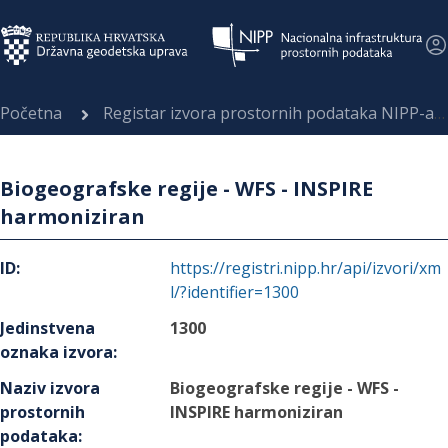
Početna
Registar izvora prostornih podataka NIPP-a
Biogeografske regije - WFS - INSPIRE
harmoniziran
ID
:
https://registri.nipp.hr/api/izvori/xm
l/?identifier=1300
Jedinstvena
1300
oznaka izvora
:
Naziv izvora
Biogeografske regije - WFS -
prostornih
INSPIRE harmoniziran
podataka
: