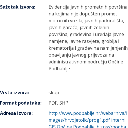
Sažetak izvora
:
Evidencija javnih prometnih površina
na kojima nije dopušten promet
motornih vozila, javnih parkirališta,
javnih garaža, javnih zelenih
površina, građevina i uređaja javne
namjene, javne rasvjete, groblja i
krematorija i građevina namijenjenih
obavljanju javnog prijevoza na
administrativnom području Općine
Podbablje.
Vrsta izvora
:
skup
Format podataka
:
PDF, SHP
Adresa izvora
:
http://www.podbablje.hr/webarhiva/i
mages/hrvojetolic/prog1.pdf interni
GIS Općine Podbablje: https://podba