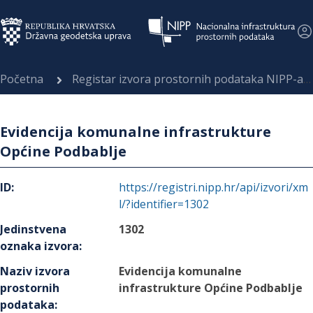
Početna
Registar izvora prostornih podataka NIPP-a
Evidencija komunalne infrastrukture
Općine Podbablje
ID
:
https://registri.nipp.hr/api/izvori/xm
l/?identifier=1302
Jedinstvena
1302
oznaka izvora
:
Naziv izvora
Evidencija komunalne
prostornih
infrastrukture Općine Podbablje
podataka
: