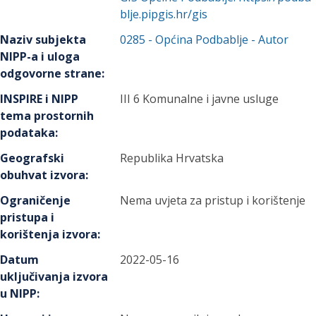
blje.pipgis.hr/gis
Naziv subjekta
0285
-
Općina Podbablje
- Autor
NIPP-a i uloga
odgovorne strane
:
INSPIRE i NIPP
III 6 Komunalne i javne usluge
tema prostornih
podataka
:
Geografski
Republika Hrvatska
obuhvat izvora
:
Ograničenje
Nema uvjeta za pristup i korištenje
pristupa i
korištenja izvora
:
Datum
2022-05-16
uključivanja izvora
u NIPP
: