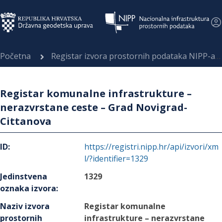
Početna
Registar izvora prostornih podataka NIPP-a
Registar komunalne infrastrukture –
nerazvrstane ceste – Grad Novigrad-
Cittanova
ID
:
https://registri.nipp.hr/api/izvori/xm
l/?identifier=1329
Jedinstvena
1329
oznaka izvora
:
Naziv izvora
Registar komunalne
prostornih
infrastrukture – nerazvrstane