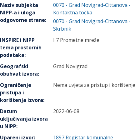
Naziv subjekta
0070
-
Grad Novigrad-Cittanova
-
NIPP-a i uloga
Kontaktna točka
odgovorne strane
:
0070
-
Grad Novigrad-Cittanova
-
Skrbnik
INSPIRE i NIPP
I 7 Prometne mreže
tema prostornih
podataka
:
Geografski
Grad Novigrad
obuhvat izvora
:
Ograničenje
Nema uvjeta za pristup i korištenje
pristupa i
korištenja izvora
:
Datum
2022-06-08
uključivanja izvora
u NIPP
:
Upareni izvor
:
1897
Registar komunalne