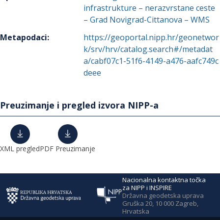
infrastrukture – nerazvrstane ceste
– Grad Novigrad-Cittanova – WMS
Metapodaci
:
https://geoportal.nipp.hr/geonetwor
k/srv/hrv/catalog.search#/metadat
a/cabf07c1-51f6-4149-a476-aafc749c
deee
Preuzimanje i pregled izvora NIPP-a
XML pregled
PDF Preuzimanje
Nacionalna kontaktna točka
za NIPP i INSPIRE
Državna geodetska uprava
Gruška 20, 10 000 Zagreb,
Hrvatska