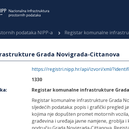
ostornih podataka NIPP-a
Registar komunalne infrastr
rastrukture Grada Novigrada-Cittanova
https://registri.nipp.hr/api/izvori/xml/?identi
1330
aka
:
Registar komunalne infrastrukture Grad
Registar komunalne infrastrukture Grada Nov
sljedećih podataka: popis i grafički pregled 
kojima nje dopušten promet motornih vozila, 
građevina i uređaja javne namjene, groblja i
području Grada Novigrada-Cittanova. Regist