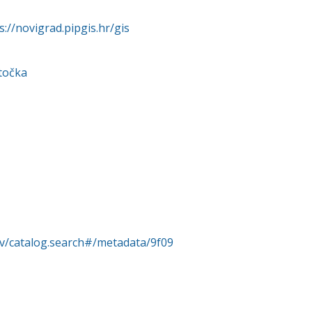
s://novigrad.pipgis.hr/gis
točka
rv/catalog.search#/metadata/9f09