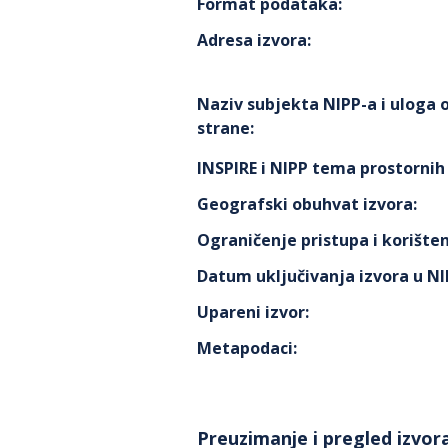
Format podataka
:
Adresa izvora
:
Naziv subjekta NIPP-a i uloga
strane
:
INSPIRE i NIPP tema prostorni
Geografski obuhvat izvora
:
Ograničenje pristupa i korišten
Datum uključivanja izvora u N
Upareni izvor
:
Metapodaci
:
Preuzimanje i pregled izvor