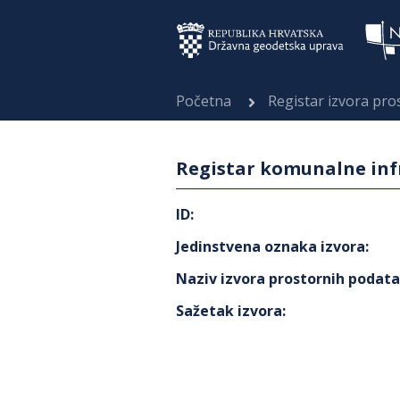
Početna
Registar izvora pr
Registar komunalne inf
ID
:
Jedinstvena oznaka izvora
:
Naziv izvora prostornih podat
Sažetak izvora
: