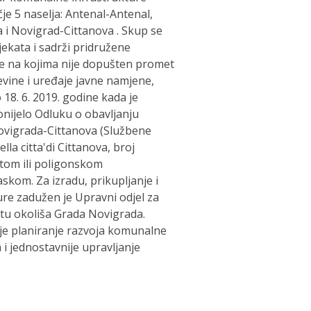
 5 naselja: Antenal-Antenal,
 i Novigrad-Cittanova . Skup se
bjekata i sadrži pridružene
ne na kojima nije dopušten promet
evine i uređaje javne namjene,
 18. 6. 2019. godine kada je
nijelo Odluku o obavljanju
ovigrada-Cittanova (Službene
la citta'di Cittanova, broj
stom ili poligonskom
skom. Za izradu, prikupljanje i
ure zadužen je Upravni odjel za
itu okoliša Grada Novigrada.
je planiranje razvoja komunalne
 i jednostavnije upravljanje