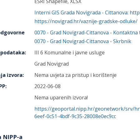
ESRI Shapefile, XLSX
Interni GIS Grada Novigrada - Cittanova: http
https://novigrad.hr/vaznije-gradske-odluke/
 odgovorne
0070
-
Grad Novigrad-Cittanova
- Kontaktna 
0070
-
Grad Novigrad-Cittanova
- Skrbnik
h podataka
:
III 6 Komunalne i javne usluge
Grad Novigrad
ja izvora
:
Nema uvjeta za pristup i korištenje
IPP
:
2022-06-08
Nema uparenih izvora!
https://geoportal.nipp.hr/geonetwork/srv/h
6eef-0c51-4bdf-9c35-28008e0ec9cc
a NIPP-a