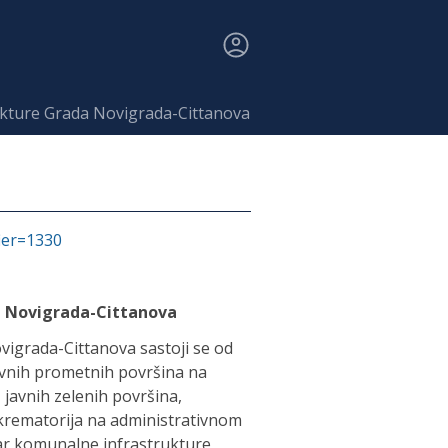
ukture Grada Novigrada-Cittanova
fier=1330
a Novigrada-Cittanova
igrada-Cittanova sastoji se od
javnih prometnih površina na
javnih zelenih površina,
 krematorija na administrativnom
ar komunalne infrastrukture