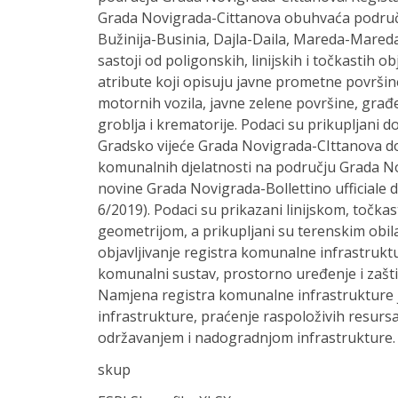
Grada Novigrada-Cittanova obuhvaća područje
Bužinija-Businia, Dajla-Daila, Mareda-Mareda
sastoji od poligonskih, linijskih i točkastih o
atribute koji opisuju javne prometne površi
motornih vozila, javne zelene površine, građ
groblja i krematorije. Podaci su prikupljani do
Gradsko vijeće Grada Novigrada-CIttanova do
komunalnih djelatnosti na području Grada N
novine Grada Novigrada-Bollettino ufficiale del
6/2019). Podaci su prikazani linijskom, točka
geometrijom, a prikupljani su terenskim obila
objavljivanje registra komunalne infrastrukt
komunalni sustav, prostorno uređenje i zašt
Namjena registra komunalne infrastrukture 
infrastrukture, praćenje raspoloživih resursa
održavanjem i nadogradnjom infrastrukture.
skup