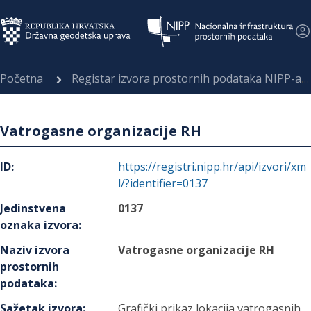
Početna
Registar izvora prostornih podataka NIPP-a
Vatrogasne organizacije RH
ID
:
https://registri.nipp.hr/api/izvori/xm
l/?identifier=0137
Jedinstvena
0137
oznaka izvora
:
Naziv izvora
Vatrogasne organizacije RH
prostornih
podataka
:
Sažetak izvora
:
Grafički prikaz lokacija vatrogasnih