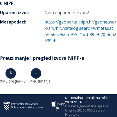
u NIPP
:
Upareni izvor
:
Nema uparenih izvora!
Metapodaci
:
https://geoportal.nipp.hr/geonetwor
k/srv/hrv/catalog.search#/metadat
a/0560c9d6-e979-46cd-8929-20f3d62
539eb
Preuzimanje i pregled izvora NIPP-a
XML pregled
PDF Preuzimanje
Nacionalna kontaktna točka
za NIPP i INSPIRE
Državna geodetska uprava
Gruška 20, 10 000 Zagreb,
Hrvatska