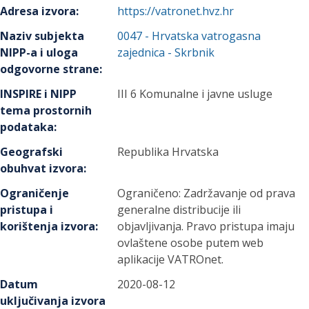
Adresa izvora
:
https://vatronet.hvz.hr
Naziv subjekta
0047
-
Hrvatska vatrogasna
NIPP-a i uloga
zajednica
- Skrbnik
odgovorne strane
:
INSPIRE i NIPP
III 6 Komunalne i javne usluge
tema prostornih
podataka
:
Geografski
Republika Hrvatska
obuhvat izvora
:
Ograničenje
Ograničeno: Zadržavanje od prava
pristupa i
generalne distribucije ili
korištenja izvora
:
objavljivanja. Pravo pristupa imaju
ovlaštene osobe putem web
aplikacije VATROnet.
Datum
2020-08-12
uključivanja izvora