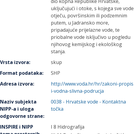
dio kopna Republike Hrvatske,
uključujući i otoke, s kojega sve vode
otječu, površinskim ili podzemnim
putem, u Jadransko more,
pripadajuće prijelazne vode, te
priobalne vode isključivo u pogledu
njihovog kemijskog i ekološkog
stanja.
Vrsta izvora
:
skup
Format podataka
:
SHP
Adresa izvora
:
http://www.voda.hr/hr/zakoni-propis
i-vodna-slivna-podrucja
Naziv subjekta
0038
-
Hrvatske vode
- Kontaktna
NIPP-a i uloga
točka
odgovorne strane
:
INSPIRE i NIPP
I 8 Hidrografija