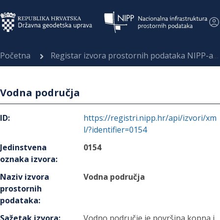
Početna
Registar izvora prostornih podataka NIPP-a
Vodna područja
ID
:
https://registri.nipp.hr/api/izvori/xm
l/?identifier=0154
Jedinstvena
0154
oznaka izvora
:
Naziv izvora
Vodna područja
prostornih
podataka
:
Sažetak izvora
:
Vodno područje je površina kopna i