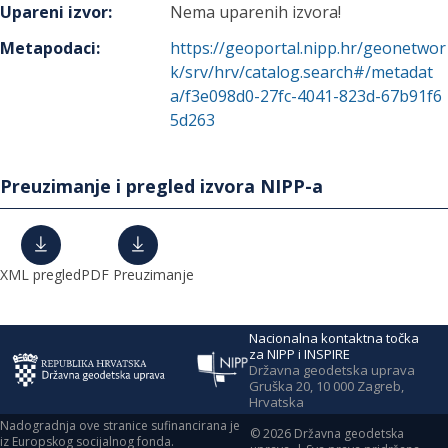
Upareni izvor
:
Nema uparenih izvora!
Metapodaci
:
https://geoportal.nipp.hr/geonetwor
k/srv/hrv/catalog.search#/metadat
a/f3e098d0-27fc-4041-823d-67b91f6
5d263
Preuzimanje i pregled izvora NIPP-a
XML pregled
PDF Preuzimanje
Nacionalna kontaktna točka
za NIPP i INSPIRE
Državna geodetska uprava
Gruška 20, 10 000 Zagreb,
Hrvatska
Nadogradnja ove stranice sufinancirana je
©
2026
Državna geodetska
iz Europskog socijalnog fonda.