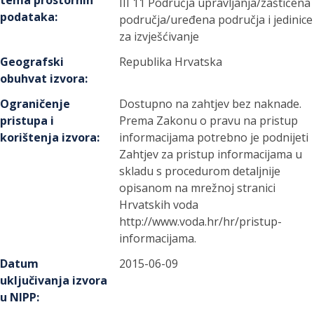
tema prostornih
III 11 Područja upravljanja/zaštićena
podataka
:
područja/uređena područja i jedinice
za izvješćivanje
Geografski
Republika Hrvatska
obuhvat izvora
:
Ograničenje
Dostupno na zahtjev bez naknade.
pristupa i
Prema Zakonu o pravu na pristup
korištenja izvora
:
informacijama potrebno je podnijeti
Zahtjev za pristup informacijama u
skladu s procedurom detaljnije
opisanom na mrežnoj stranici
Hrvatskih voda
http://www.voda.hr/hr/pristup-
informacijama.
Datum
2015-06-09
uključivanja izvora
u NIPP
: