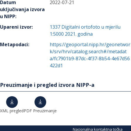
Datum
2022-07-21
uključivanja izvora
u NIPP
:
Upareni izvor
:
1337
Digitalni ortofoto u mjerilu
1:5000 2021. godina
Metapodaci
:
https://geoportal.nipp.hr/geonetwor
k/srv/hrv/catalog.search#/metadat
a/fc7901b9-87dc-4f37-8b54-4e67d56
422d1
Preuzimanje i pregled izvora NIPP-a
XML pregled
PDF Preuzimanje
Nacionalna kontaktna točka