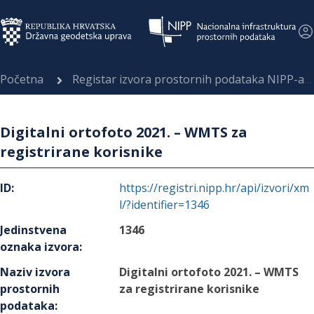
Početna
Registar izvora prostornih podataka NIPP-a
Digitalni ortofoto 2021. – WMTS za
registrirane korisnike
ID
:
https://registri.nipp.hr/api/izvori/xm
l/?identifier=1346
Jedinstvena
1346
oznaka izvora
:
Naziv izvora
Digitalni ortofoto 2021. – WMTS
prostornih
za registrirane korisnike
podataka
: