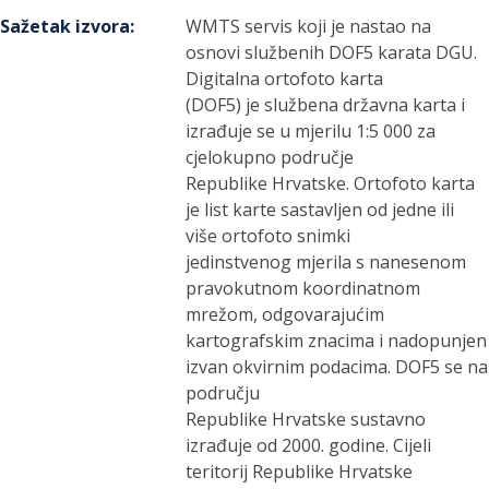
Sažetak izvora
:
WMTS servis koji je nastao na
osnovi službenih DOF5 karata DGU.
Digitalna ortofoto karta
(DOF5) je službena državna karta i
izrađuje se u mjerilu 1:5 000 za
cjelokupno područje
Republike Hrvatske. Ortofoto karta
je list karte sastavljen od jedne ili
više ortofoto snimki
jedinstvenog mjerila s nanesenom
pravokutnom koordinatnom
mrežom, odgovarajućim
kartografskim znacima i nadopunjen
izvan okvirnim podacima. DOF5 se na
području
Republike Hrvatske sustavno
izrađuje od 2000. godine. Cijeli
teritorij Republike Hrvatske