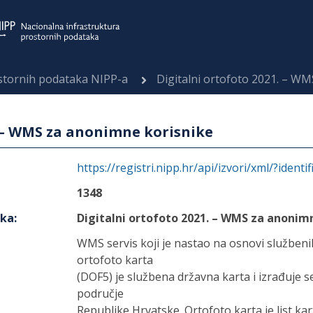
ostornih podataka NIPP-a
Digitalni ortofoto 2021. – W
. – WMS za anonimne korisnike
https://registri.nipp.hr/api/izvori/xml/?identi
1348
aka
:
Digitalni ortofoto 2021. – WMS za anonim
WMS servis koji je nastao na osnovi služben
ortofoto karta
(DOF5) je službena državna karta i izrađuje s
područje
Republike Hrvatske. Ortofoto karta je list kart