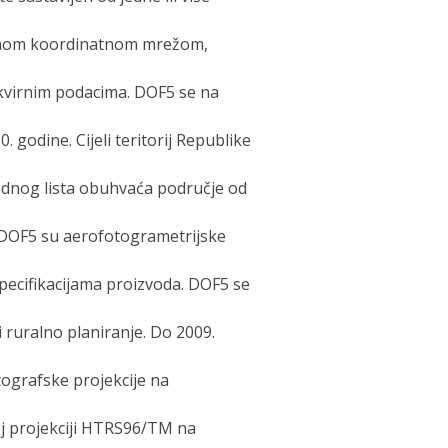
tnom koordinatnom mrežom,
kvirnim podacima. DOF5 se na
 godine. Cijeli teritorij Republike
jednog lista obuhvaća područje od
 DOF5 su aerofotogrametrijske
ecifikacijama proizvoda. DOF5 se
 ruralno planiranje. Do 2009.
tografske projekcije na
oj projekciji HTRS96/TM na