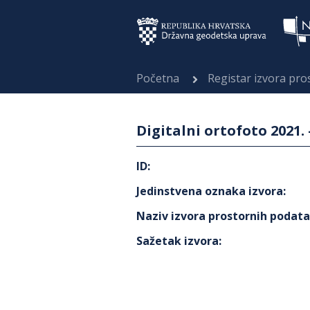
Početna
Registar izvora pr
Digitalni ortofoto 2021
ID
:
Jedinstvena oznaka izvora
:
Naziv izvora prostornih podat
Sažetak izvora
: