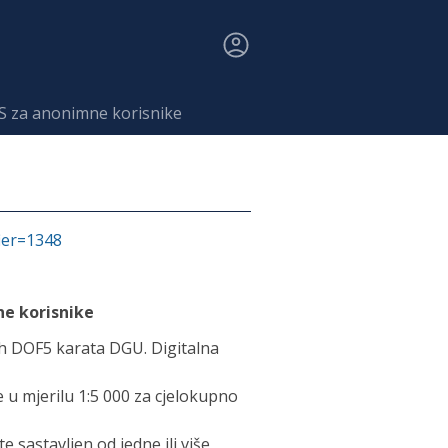
MS za anonimne korisnike
fier=1348
ne korisnike
ih DOF5 karata DGU. Digitalna
e u mjerilu 1:5 000 za cjelokupno
e sastavljen od jedne ili više