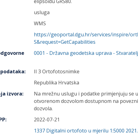
elipsoidu GRS80.
usluga
WMS
https://geoportal.dgu.hr/services/inspire
S&request=GetCapabilities
 odgovorne
0001
-
Državna geodetska uprava
- Stvaratelj
h podataka
:
II 3 Ortofotosnimke
Republika Hrvatska
ja izvora
:
Na mrežnu uslugu i podatke primjenjuju se u
otvorenom dozvolom dostupnom na poveznici
dozvola.
IPP
:
2022-07-21
1337
Digitalni ortofoto u mjerilu 1:5000 2021