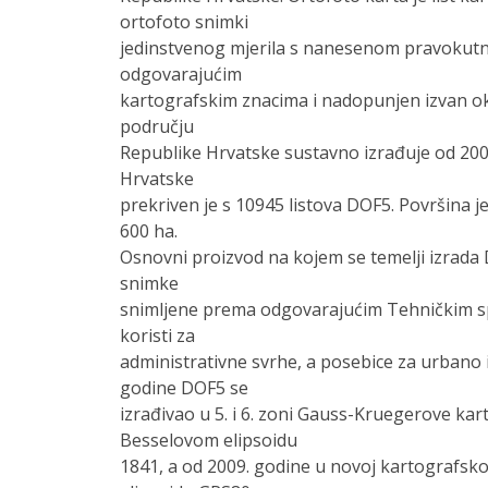
ortofoto snimki
jedinstvenog mjerila s nanesenom pravoku
odgovarajućim
kartografskim znacima i nadopunjen izvan o
području
Republike Hrvatske sustavno izrađuje od 2000.
Hrvatske
prekriven je s 10945 listova DOF5. Površina 
600 ha.
Osnovni proizvod na kojem se temelji izrada
snimke
snimljene prema odgovarajućim Tehničkim sp
koristi za
administrativne svrhe, a posebice za urbano i
godine DOF5 se
izrađivao u 5. i 6. zoni Gauss-Kruegerove kar
Besselovom elipsoidu
1841, a od 2009. godine u novoj kartografsk