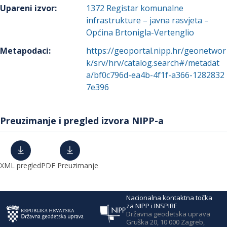
Upareni izvor
:
1372
Registar komunalne
infrastrukture – javna rasvjeta –
Općina Brtonigla-Vertenglio
Metapodaci
:
https://geoportal.nipp.hr/geonetwor
k/srv/hrv/catalog.search#/metadat
a/bf0c796d-ea4b-4f1f-a366-1282832
7e396
Preuzimanje i pregled izvora NIPP-a
XML pregled
PDF Preuzimanje
Nacionalna kontaktna točka
za NIPP i INSPIRE
Državna geodetska uprava
Gruška 20, 10 000 Zagreb,