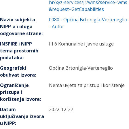
hr/xyz-services/jr/wms?service=wms
&request=GetCapabilities
Naziv subjekta
0080
-
Općina Brtonigla-Verteneglio
NIPP-a i uloga
- Autor
odgovorne strane
:
INSPIRE i NIPP
III 6 Komunalne i javne usluge
tema prostornih
podataka
:
Geografski
Općina Brtonigla-Verteneglio
obuhvat izvora
:
Ograničenje
Nema uvjeta za pristup i korištenje
pristupa i
korištenja izvora
:
Datum
2022-12-27
uključivanja izvora
u NIPP
: