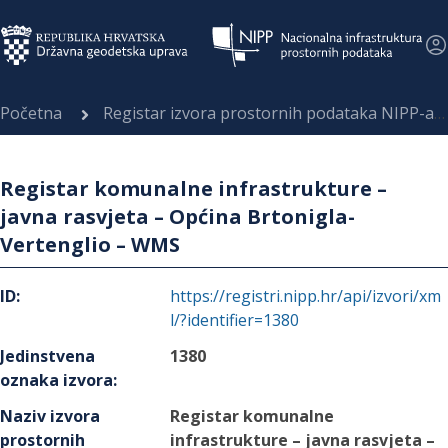
Početna
Registar izvora prostornih podataka NIPP-a
Registar komunalne infrastrukture –
javna rasvjeta – Općina Brtonigla-
Vertenglio – WMS
ID
:
https://registri.nipp.hr/api/izvori/xm
l/?identifier=1380
Jedinstvena
1380
oznaka izvora
:
Naziv izvora
Registar komunalne
prostornih
infrastrukture – javna rasvjeta –