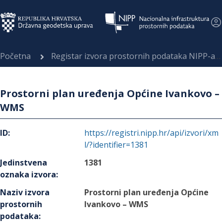
Početna
Registar izvora prostornih podataka NIPP-a
Prostorni plan uređenja Općine Ivankovo –
WMS
ID
:
https://registri.nipp.hr/api/izvori/xm
l/?identifier=1381
Jedinstvena
1381
oznaka izvora
:
Naziv izvora
Prostorni plan uređenja Općine
prostornih
Ivankovo – WMS
podataka
: