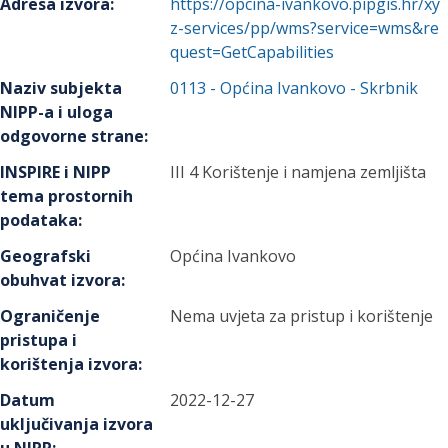
Adresa izvora
:
https://opcina-ivankovo.pipgis.hr/xy
z-services/pp/wms?service=wms&re
quest=GetCapabilities
Naziv subjekta
0113
-
Općina Ivankovo
- Skrbnik
NIPP-a i uloga
odgovorne strane
:
INSPIRE i NIPP
III 4 Korištenje i namjena zemljišta
tema prostornih
podataka
:
Geografski
Općina Ivankovo
obuhvat izvora
:
Ograničenje
Nema uvjeta za pristup i korištenje
pristupa i
korištenja izvora
:
Datum
2022-12-27
uključivanja izvora