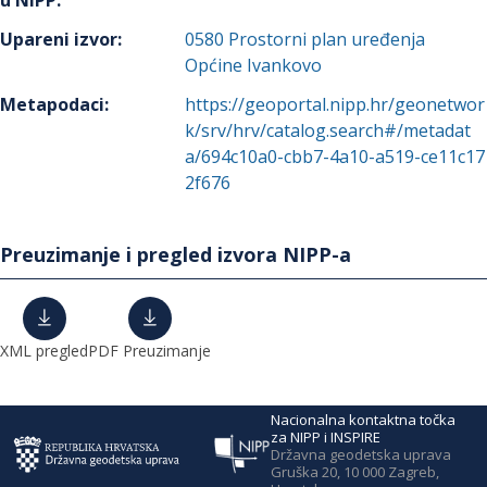
u NIPP
:
Upareni izvor
:
0580
Prostorni plan uređenja
Općine Ivankovo
Metapodaci
:
https://geoportal.nipp.hr/geonetwor
k/srv/hrv/catalog.search#/metadat
a/694c10a0-cbb7-4a10-a519-ce11c17
2f676
Preuzimanje i pregled izvora NIPP-a
XML pregled
PDF Preuzimanje
Nacionalna kontaktna točka
za NIPP i INSPIRE
Državna geodetska uprava
Gruška 20, 10 000 Zagreb,