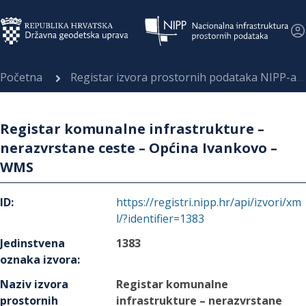
Početna
Registar izvora prostornih podataka NIPP-a
Registar komunalne infrastrukture –
nerazvrstane ceste – Općina Ivankovo –
WMS
ID
:
https://registri.nipp.hr/api/izvori/xm
l/?identifier=1383
Jedinstvena
1383
oznaka izvora
:
Naziv izvora
Registar komunalne
prostornih
infrastrukture – nerazvrstane