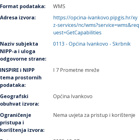
Format podataka
:
WMS
Adresa izvora
:
https://opcina-ivankovo.pipgis.hr/xy
z-services/nc/wms?service=wms&req
uest=GetCapabilities
Naziv subjekta
0113
-
Općina Ivankovo
- Skrbnik
NIPP-a i uloga
odgovorne strane
:
INSPIRE i NIPP
I 7 Prometne mreže
tema prostornih
podataka
:
Geografski
Općina Ivankovo
obuhvat izvora
:
Ograničenje
Nema uvjeta za pristup i korištenje
pristupa i
korištenja izvora
: