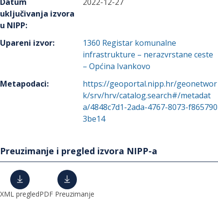
Datum
2022-12-27
uključivanja izvora
u NIPP
:
Upareni izvor
:
1360
Registar komunalne
infrastrukture – nerazvrstane ceste
– Općina Ivankovo
Metapodaci
:
https://geoportal.nipp.hr/geonetwor
k/srv/hrv/catalog.search#/metadat
a/4848c7d1-2ada-4767-8073-f865790
3be14
Preuzimanje i pregled izvora NIPP-a
XML pregled
PDF Preuzimanje