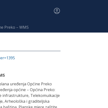
ine Preko – WMS
fier=1395
WMS
plana uređenja Općine Preko
ređenja općine – Općina Preko:
e infrastrukture, Telekomuikacije
e, Arheološka i graditeljska
a baština, Planske mjere zaštite,