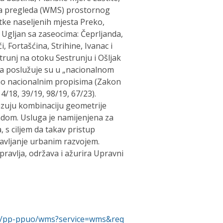
ga pregleda (WMS) prostornog
ke naseljenih mjesta Preko,
 Ugljan sa zaseocima: Čeprljanda,
, Fortašćina, Strihine, Ivanac i
strunj na otoku Sestrunju i Ošljak
da poslužuje su u „nacionalnom
o nacionalnim propisima (Zakon
/18, 39/19, 98/19, 67/23).
zuju kombinaciju geometrije
endom. Usluga je namijenjena za
 s ciljem da takav pristup
ravljanje urbanim razvojem.
ravlja, održava i ažurira Upravni
ces/pp-ppuo/wms?service=wms&req