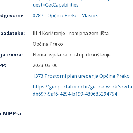
uest=GetCapabilities
 odgovorne
0287
-
Općina Preko
- Vlasnik
h podataka
:
III 4 Korištenje i namjena zemljišta
Općina Preko
ja izvora
:
Nema uvjeta za pristup i korištenje
IPP
:
2023-03-06
1373
Prostorni plan uređenja Općine Preko
https://geoportal.nipp.hr/geonetwork/srv/h
db697-9af6-4294-b199-480685294754
a NIPP-a