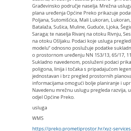
Građevinsko područje naselja. Mrežna uslu
plana uređenja Općine Preko prikazuje podat
Poljana, Sutomišćica, Mali Lukoran, Lukoran,
Batalaža, Sušica, Muline, Guduće, Ljoka, Šegići
Saraga; te naselja Rivanj na otoku Rivnju, Se
na otoku Ošljaku. Podaci koje usluga pregle
modelu“ odnosno poslužuje podatke sukladn
o prostornom uređenju NN 153/13, 65/17, 114
Sukladno navedenom, posluženi podaci prika
poligona, linija i točaka s pripadajućom leg
jednostavan i brz pregled prostornih planova,
informacijama omogući bolje planiranje i up
Navedenu mrežnu uslugu pregleda razvija, up
odjel Općine Preko.
usluga
WMS
https://preko.prometiprostor.hr/xyz-servi