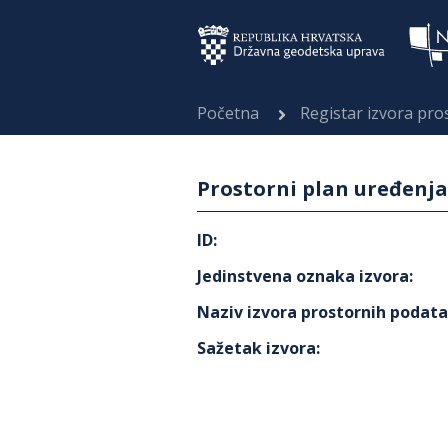
Početna
Registar izvora pr
Prostorni plan uređenj
ID
:
Jedinstvena oznaka izvora
:
Naziv izvora prostornih podat
Sažetak izvora
: