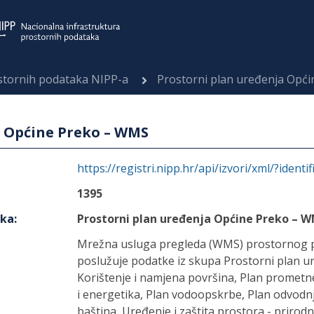
ostornih podataka NIPP-a
Prostorni plan uređenja Opć
a Općine Preko – WMS
https://registri.nipp.hr/api/izvori/xml/?identi
1395
aka
:
Prostorni plan uređenja Općine Preko – 
Mrežna usluga pregleda (WMS) prostornog 
poslužuje podatke iz skupa Prostorni plan u
Korištenje i namjena površina, Plan prometn
i energetika, Plan vodoopskrbe, Plan odvodnj
baština, Uređenje i zaštita prostora - prirodn