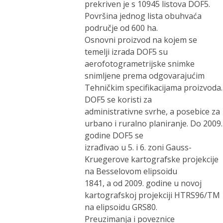
prekriven je s 10945 listova DOF5.
Površina jednog lista obuhvaća
područje od 600 ha.
Osnovni proizvod na kojem se
temelji izrada DOF5 su
aerofotogrametrijske snimke
snimljene prema odgovarajućim
Tehničkim specifikacijama proizvoda.
DOF5 se koristi za
administrativne svrhe, a posebice za
urbano i ruralno planiranje. Do 2009.
godine DOF5 se
izrađivao u 5. i 6. zoni Gauss-
Kruegerove kartografske projekcije
na Besselovom elipsoidu
1841, a od 2009. godine u novoj
kartografskoj projekciji HTRS96/TM
na elipsoidu GRS80.
Preuzimanja i poveznice