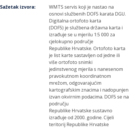
Sažetak izvora
:
WMTS servis koji je nastao na
osnovi službenih DOF5 karata DGU.
Digitalna ortofoto karta
(DOF5) je službena državna karta i
izrađuje se u mjerilu 1:5 000 za
cjelokupno područje
Republike Hrvatske. Ortofoto karta
je list karte sastavljen od jedne ili
više ortofoto snimki
jedinstvenog mjerila s nanesenom
pravokutnom koordinatnom
mrežom, odgovarajućim
kartografskim znacima i nadopunjen
izvan okvirnim podacima. DOF5 se na
području
Republike Hrvatske sustavno
izrađuje od 2000. godine. Cijeli
teritorij Republike Hrvatske