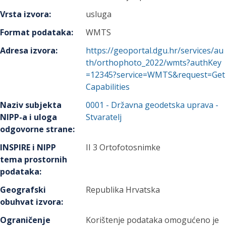
Vrsta izvora
:
usluga
Format podataka
:
WMTS
Adresa izvora
:
https://geoportal.dgu.hr/services/au
th/orthophoto_2022/wmts?authKey
=12345?service=WMTS&request=Get
Capabilities
Naziv subjekta
0001
-
Državna geodetska uprava
-
NIPP-a i uloga
Stvaratelj
odgovorne strane
:
INSPIRE i NIPP
II 3 Ortofotosnimke
tema prostornih
podataka
:
Geografski
Republika Hrvatska
obuhvat izvora
:
Ograničenje
Korištenje podataka omogućeno je