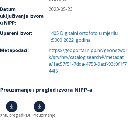
Datum
2023-05-23
uključivanja izvora
u NIPP
:
Upareni izvor
:
1405
Digitalni ortofoto u mjerilu
1:5000 2022. godina
Metapodaci
:
https://geoportal.nipp.hr/geonetwor
k/srv/hrv/catalog.search#/metadat
a/1ac57f51-7dda-4753-9acf-93c0f1f7
44f5
Preuzimanje i pregled izvora NIPP-a
XML pregled
PDF Preuzimanje