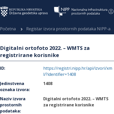
Početna
Registar izvora prostornih podataka NIPP-a
Digitalni ortofoto 2022. – WMTS za
registrirane korisnike
ID
:
https://registri.nipp.hr/api/izvori/xm
l/?identifier=1408
Jedinstvena
1408
oznaka izvora
:
Naziv izvora
Digitalni ortofoto 2022. – WMTS
prostornih
za registrirane korisnike
podataka
: