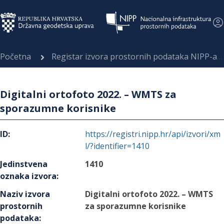
Početna
Registar izvora prostornih podataka NIPP-a
Digitalni ortofoto 2022. – WMTS za
sporazumne korisnike
ID
:
https://registri.nipp.hr/api/izvori/xm
l/?identifier=1410
Jedinstvena
1410
oznaka izvora
:
Naziv izvora
Digitalni ortofoto 2022. – WMTS
prostornih
za sporazumne korisnike
podataka
: