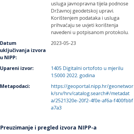
usluga javnopravna tijela podnose
Državnoj geodetskoj upravi.
Korištenjem podataka i usluga
prihvaćaju se uvjeti korištenja
navedeni u potpisanom protokolu.
Datum
2023-05-23
uključivanja izvora
u NIPP
:
Upareni izvor
:
1405
Digitalni ortofoto u mjerilu
1:5000 2022. godina
Metapodaci
:
https://geoportal.nipp.hr/geonetwor
k/srv/hrv/catalog.search#/metadat
a/2521320e-20f2-4f0e-af6a-f400fbbf
a7a3
Preuzimanje i pregled izvora NIPP-a