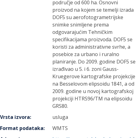
područje od 600 ha. Osnovni
proizvod na kojem se temelji izrada
DOF5 su aerofotogrametrijske
snimke snimljene prema
odgovarajućim Tehničkim
specifikacijama proizvoda. DOF5 se
koristi za administrativne svrhe, a
posebice za urbano i ruralno
planiranje. Do 2009. godine DOF5 se
izrađivao u 5. i 6. zoni Gauss-
Kruegerove kartografske projekcije
na Besselovom elipsoidu 1841, a od
2009. godine u novoj kartografskoj
projekciji HTRS96/TM na elipsoidu
GRS80.
Vrsta izvora
:
usluga
Format podataka
:
WMTS