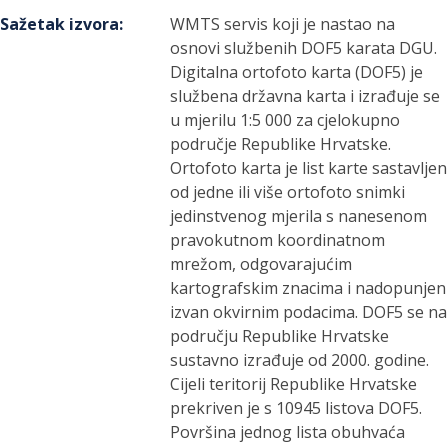
Sažetak izvora
:
WMTS servis koji je nastao na
osnovi službenih DOF5 karata DGU.
Digitalna ortofoto karta (DOF5) je
službena državna karta i izrađuje se
u mjerilu 1:5 000 za cjelokupno
područje Republike Hrvatske.
Ortofoto karta je list karte sastavljen
od jedne ili više ortofoto snimki
jedinstvenog mjerila s nanesenom
pravokutnom koordinatnom
mrežom, odgovarajućim
kartografskim znacima i nadopunjen
izvan okvirnim podacima. DOF5 se na
području Republike Hrvatske
sustavno izrađuje od 2000. godine.
Cijeli teritorij Republike Hrvatske
prekriven je s 10945 listova DOF5.
Površina jednog lista obuhvaća