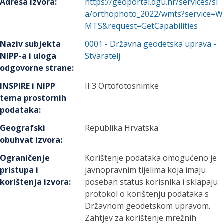
Adresa izvora
:
https://geoportal.dgu.hr/services/sl
a/orthophoto_2022/wmts?service=W
MTS&request=GetCapabilities
Naziv subjekta
0001
-
Državna geodetska uprava
-
NIPP-a i uloga
Stvaratelj
odgovorne strane
:
INSPIRE i NIPP
II 3 Ortofotosnimke
tema prostornih
podataka
:
Geografski
Republika Hrvatska
obuhvat izvora
:
Ograničenje
Korištenje podataka omogućeno je
pristupa i
javnopravnim tijelima koja imaju
korištenja izvora
:
poseban status korisnika i sklapaju
protokol o korištenju podataka s
Državnom geodetskom upravom.
Zahtjev za korištenje mrežnih