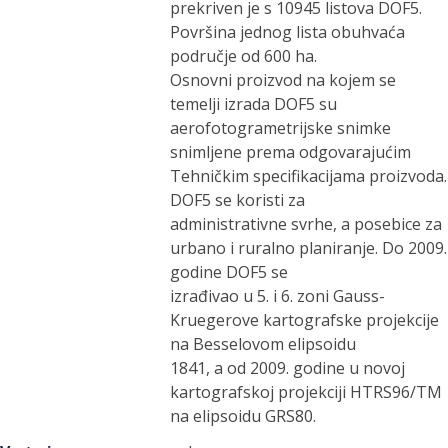
prekriven je s 10945 listova DOF5.
Površina jednog lista obuhvaća
područje od 600 ha.
Osnovni proizvod na kojem se
temelji izrada DOF5 su
aerofotogrametrijske snimke
snimljene prema odgovarajućim
Tehničkim specifikacijama proizvoda.
DOF5 se koristi za
administrativne svrhe, a posebice za
urbano i ruralno planiranje. Do 2009.
godine DOF5 se
izrađivao u 5. i 6. zoni Gauss-
Kruegerove kartografske projekcije
na Besselovom elipsoidu
1841, a od 2009. godine u novoj
kartografskoj projekciji HTRS96/TM
na elipsoidu GRS80.