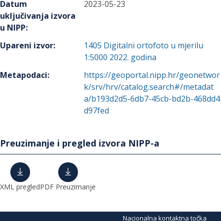
Datum
2023-05-23
uključivanja izvora
u NIPP
:
Upareni izvor
:
1405
Digitalni ortofoto u mjerilu
1:5000 2022. godina
Metapodaci
:
https://geoportal.nipp.hr/geonetwor
k/srv/hrv/catalog.search#/metadat
a/b193d2d5-6db7-45cb-bd2b-468dd4
d97fed
Preuzimanje i pregled izvora NIPP-a
XML pregled
PDF Preuzimanje
Nacionalna kontaktna točka