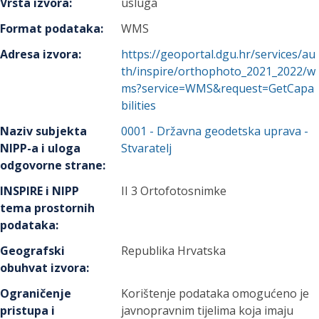
Vrsta izvora
:
usluga
Format podataka
:
WMS
Adresa izvora
:
https://geoportal.dgu.hr/services/au
th/inspire/orthophoto_2021_2022/w
ms?service=WMS&request=GetCapa
bilities
Naziv subjekta
0001
-
Državna geodetska uprava
-
NIPP-a i uloga
Stvaratelj
odgovorne strane
:
INSPIRE i NIPP
II 3 Ortofotosnimke
tema prostornih
podataka
:
Geografski
Republika Hrvatska
obuhvat izvora
:
Ograničenje
Korištenje podataka omogućeno je
pristupa i
javnopravnim tijelima koja imaju