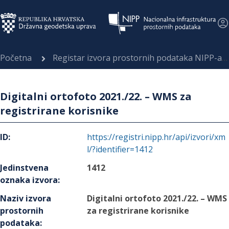
Početna
Registar izvora prostornih podataka NIPP-a
Digitalni ortofoto 2021./22. – WMS za
registrirane korisnike
ID
:
https://registri.nipp.hr/api/izvori/xm
l/?identifier=1412
Jedinstvena
1412
oznaka izvora
:
Naziv izvora
Digitalni ortofoto 2021./22. – WMS
prostornih
za registrirane korisnike
podataka
: