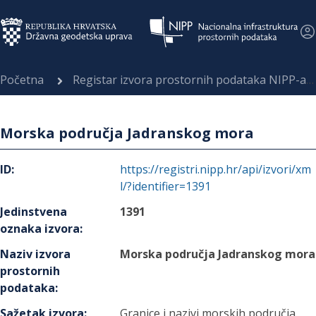
Početna
Registar izvora prostornih podataka NIPP-a
Morska područja Jadranskog mora
ID
:
https://registri.nipp.hr/api/izvori/xm
l/?identifier=1391
Jedinstvena
1391
oznaka izvora
:
Naziv izvora
Morska područja Jadranskog mora
prostornih
podataka
:
Sažetak izvora
:
Granice i nazivi morskih područja