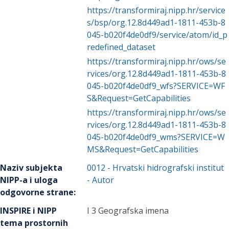
https://transformiraj.nipp.hr/service
s/bsp/org.12.8d449ad1-1811-453b-8
045-b020f4de0df9/service/atom/id_p
redefined_dataset
https://transformiraj.nipp.hr/ows/se
rvices/org.12.8d449ad1-1811-453b-8
045-b020f4de0df9_wfs?SERVICE=WF
S&Request=GetCapabilities
https://transformiraj.nipp.hr/ows/se
rvices/org.12.8d449ad1-1811-453b-8
045-b020f4de0df9_wms?SERVICE=W
MS&Request=GetCapabilities
Naziv subjekta
0012
-
Hrvatski hidrografski institut
NIPP-a i uloga
- Autor
odgovorne strane
:
INSPIRE i NIPP
I 3 Geografska imena
tema prostornih