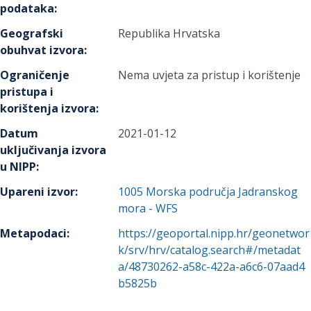
podataka
:
Geografski
Republika Hrvatska
obuhvat izvora
:
Ograničenje
Nema uvjeta za pristup i korištenje
pristupa i
korištenja izvora
:
Datum
2021-01-12
uključivanja izvora
u NIPP
:
Upareni izvor
:
1005
Morska područja Jadranskog
mora - WFS
Metapodaci
:
https://geoportal.nipp.hr/geonetwor
k/srv/hrv/catalog.search#/metadat
a/48730262-a58c-422a-a6c6-07aad4
b5825b