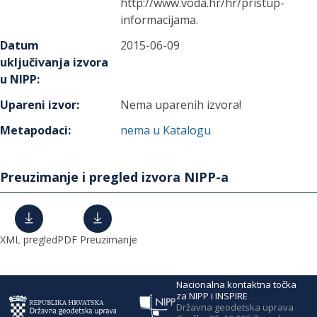
http://www.voda.hr/hr/pristup-
informacijama.
Datum
2015-06-09
uključivanja izvora
u NIPP
:
Upareni izvor
:
Nema uparenih izvora!
Metapodaci
:
nema u Katalogu
Preuzimanje i pregled izvora NIPP-a
XML pregled
PDF Preuzimanje
Nacionalna kontaktna točka
za NIPP i INSPIRE
Državna geodetska uprava