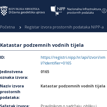
Početna
Registar izvora prostornih podataka NIPP-a
Katastar podzemnih vodnih tijela
ID
:
https://registri.nipp.hr/api/izvori/xm
l/?identifier=0165
Jedinstvena
0165
oznaka izvora
:
Naziv izvora
Katastar podzemnih vodnih tijela
prostornih
podataka
:
Sažetak izvora
:
Pravilnikom o sadržaju, obliku i