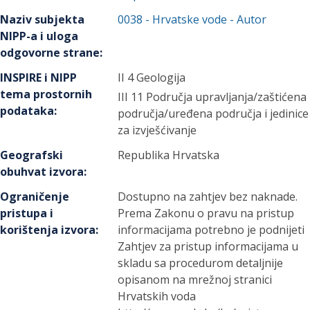
Naziv subjekta
0038
-
Hrvatske vode
- Autor
NIPP-a i uloga
odgovorne strane
:
INSPIRE i NIPP
II 4 Geologija
tema prostornih
III 11 Područja upravljanja/zaštićena
podataka
:
područja/uređena područja i jedinice
za izvješćivanje
Geografski
Republika Hrvatska
obuhvat izvora
:
Ograničenje
Dostupno na zahtjev bez naknade.
pristupa i
Prema Zakonu o pravu na pristup
korištenja izvora
:
informacijama potrebno je podnijeti
Zahtjev za pristup informacijama u
skladu sa procedurom detaljnije
opisanom na mrežnoj stranici
Hrvatskih voda