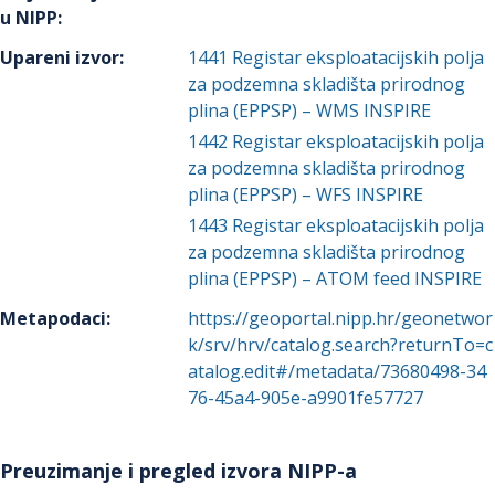
u NIPP
:
Upareni izvor
:
1441
Registar eksploatacijskih polja
za podzemna skladišta prirodnog
plina (EPPSP) – WMS INSPIRE
1442
Registar eksploatacijskih polja
za podzemna skladišta prirodnog
plina (EPPSP) – WFS INSPIRE
1443
Registar eksploatacijskih polja
za podzemna skladišta prirodnog
plina (EPPSP) – ATOM feed INSPIRE
Metapodaci
:
https://geoportal.nipp.hr/geonetwor
k/srv/hrv/catalog.search?returnTo=c
atalog.edit#/metadata/73680498-34
76-45a4-905e-a9901fe57727
Preuzimanje i pregled izvora NIPP-a