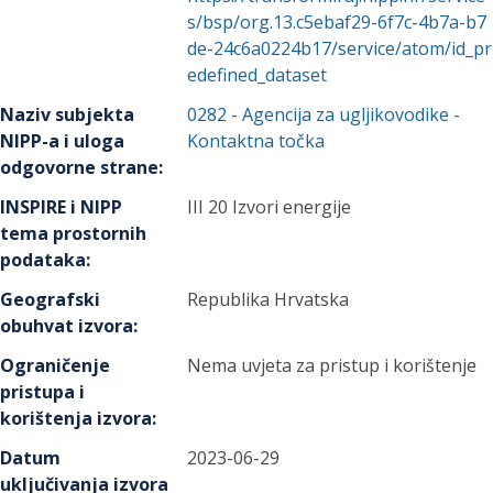
s/bsp/org.13.c5ebaf29-6f7c-4b7a-b7
de-24c6a0224b17/service/atom/id_pr
edefined_dataset
Naziv subjekta
0282
-
Agencija za ugljikovodike
-
NIPP-a i uloga
Kontaktna točka
odgovorne strane
:
INSPIRE i NIPP
III 20 Izvori energije
tema prostornih
podataka
:
Geografski
Republika Hrvatska
obuhvat izvora
:
Ograničenje
Nema uvjeta za pristup i korištenje
pristupa i
korištenja izvora
:
Datum
2023-06-29
uključivanja izvora