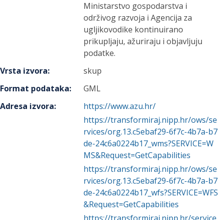
Ministarstvo gospodarstva i
održivog razvoja i Agencija za
ugljikovodike kontinuirano
prikupljaju, ažuriraju i objavljuju
podatke.
Vrsta izvora
:
skup
Format podataka
:
GML
Adresa izvora
:
https://www.azu.hr/
https://transformiraj.nipp.hr/ows/se
rvices/org.13.c5ebaf29-6f7c-4b7a-b7
de-24c6a0224b17_wms?SERVICE=W
MS&Request=GetCapabilities
https://transformiraj.nipp.hr/ows/se
rvices/org.13.c5ebaf29-6f7c-4b7a-b7
de-24c6a0224b17_wfs?SERVICE=WFS
&Request=GetCapabilities
https://transformiraj.nipp.hr/service