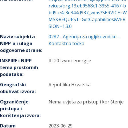
rvices/org.13.eb9568c1-3355-4167-b
bd9-e4c3e344d937_wms?SERVICE=W
MS&REQUEST=GetCapabilities&VER
SION=1.3.0
Naziv subjekta
0282
-
Agencija za ugljikovodike
-
NIPP-a i uloga
Kontaktna točka
odgovorne strane
:
INSPIRE i NIPP
III 20 Izvori energije
tema prostornih
podataka
:
Geografski
Republika Hrvatska
obuhvat izvora
:
Ograničenje
Nema uvjeta za pristup i korištenje
pristupa i
korištenja izvora
:
Datum
2023-06-29