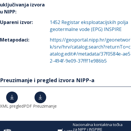
uključivanja izvora
u NIPP
:
Upareni izvor
:
1452
Registar eksploatacijskih polja
geotermalne vode (EPG) INSPIRE
Metapodaci
:
https://geoportal.nipp.hr/geonetwor
k/srv/hrv/catalog.search?returnTo=c
atalog.edit#/metadata/37f0584e-ae5
2-494f-9e09-37fff1e986b5
Preuzimanje i pregled izvora NIPP-a
XML pregled
PDF Preuzimanje
Nacionalna kontaktna točka
za NIPP i INSPIRE