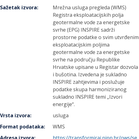
Sažetak izvora
:
Mrežna usluga pregleda (WMS)
Registra eksploatacijskih polja
geotermalne vode za energetske
svrhe (EPG) INSPIRE sadrži
prostorne podatke o svim utvrđenim
eksploatacijskim poljima
geotermalne vode za energetske
svrhe na području Republike
Hrvatske upisane u Registar dozvola
i bušotina. Izvedena je sukladno
INSPIRE zahtjevima i poslužuje
podatke skupa harmoniziranog
sukladno INSPIRE temi „Izvori
energije“.
Vrsta izvora
:
usluga
Format podataka
:
WMS
Adresa izvora
:
https://transformiraj.nipp.hr/ows/se