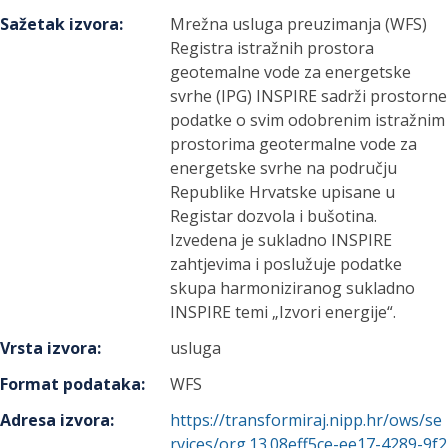
Sažetak izvora
:
Mrežna usluga preuzimanja (WFS)
Registra istražnih prostora
geotemalne vode za energetske
svrhe (IPG) INSPIRE sadrži prostorne
podatke o svim odobrenim istražnim
prostorima geotermalne vode za
energetske svrhe na području
Republike Hrvatske upisane u
Registar dozvola i bušotina.
Izvedena je sukladno INSPIRE
zahtjevima i poslužuje podatke
skupa harmoniziranog sukladno
INSPIRE temi „Izvori energije“.
Vrsta izvora
:
usluga
Format podataka
:
WFS
Adresa izvora
:
https://transformiraj.nipp.hr/ows/se
rvices/org.13.08eff5ce-ee17-4289-9f2