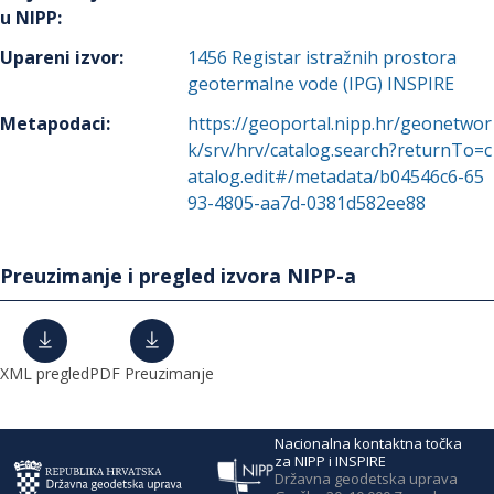
u NIPP
:
Upareni izvor
:
1456
Registar istražnih prostora
geotermalne vode (IPG) INSPIRE
Metapodaci
:
https://geoportal.nipp.hr/geonetwor
k/srv/hrv/catalog.search?returnTo=c
atalog.edit#/metadata/b04546c6-65
93-4805-aa7d-0381d582ee88
Preuzimanje i pregled izvora NIPP-a
XML pregled
PDF Preuzimanje
Nacionalna kontaktna točka
za NIPP i INSPIRE
Državna geodetska uprava