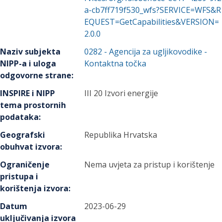
a-cb7ff719f530_wfs?SERVICE=WFS&R
EQUEST=GetCapabilities&VERSION=
2.0.0
Naziv subjekta
0282
-
Agencija za ugljikovodike
-
NIPP-a i uloga
Kontaktna točka
odgovorne strane
:
INSPIRE i NIPP
III 20 Izvori energije
tema prostornih
podataka
:
Geografski
Republika Hrvatska
obuhvat izvora
:
Ograničenje
Nema uvjeta za pristup i korištenje
pristupa i
korištenja izvora
:
Datum
2023-06-29
uključivanja izvora