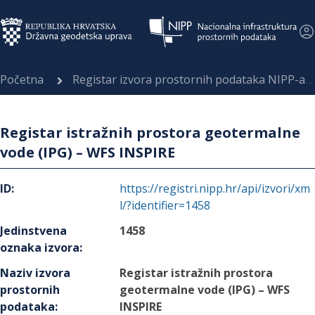
Početna
Registar izvora prostornih podataka NIPP-a
Registar istražnih prostora geotermalne
vode (IPG) – WFS INSPIRE
ID
:
https://registri.nipp.hr/api/izvori/xm
l/?identifier=1458
Jedinstvena
1458
oznaka izvora
:
Naziv izvora
Registar istražnih prostora
prostornih
geotermalne vode (IPG) – WFS
podataka
:
INSPIRE