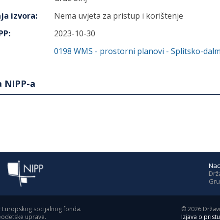
ja izvora
:
Nema uvjeta za pristup i korištenje
IPP
:
2023-10-30
0198
WMS - prostorni planovi - Splitsko-dal
a NIPP-a
Nac
Drž
Gru
z Europskog socijalnog fonda.
©
2026
Državn
geodetske uprave.
Izjava o prist