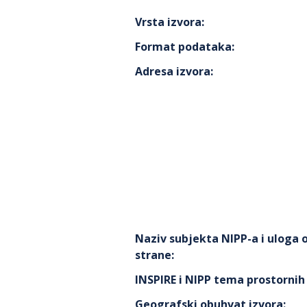
Vrsta izvora
:
Format podataka
:
Adresa izvora
:
Naziv subjekta NIPP-a i uloga
strane
:
INSPIRE i NIPP tema prostorni
Geografski obuhvat izvora
: