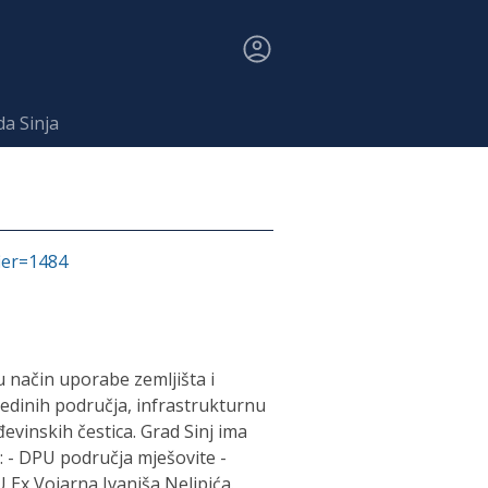
da Sinja
fier=1484
u način uporabe zemljišta i
edinih područja, infrastrukturnu
evinskih čestica. Grad Sinj ima
: - DPU područja mješovite -
 Ex Vojarna Ivaniša Nelipića.