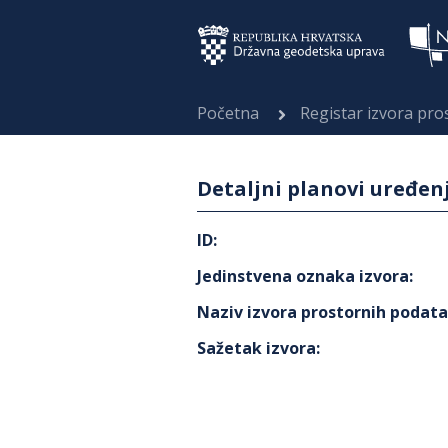
Početna
Registar izvora pr
Detaljni planovi uređen
ID
:
Jedinstvena oznaka izvora
:
Naziv izvora prostornih podat
Sažetak izvora
: