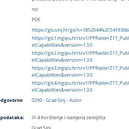
niz
PDF
https://gis.sinj.hr/gis?c=1852044%2C541930
https://gis1.mgipu.hr/srv1/PPRasterZ17_P
etCapabilities&version=1.3.0
https://gis2.mgipu.hr/srv1/PPRasterZ17_P
etCapabilities&version=1.3.0
https://gis3.mgipu.hr/srv1/PPRasterZ17_P
etCapabilities&version=1.3.0
https://gis4.mgipu.hr/srv1/PPRasterZ17_P
etCapabilities&version=1.3.0
 odgovorne
0290
-
Grad Sinj
- Autor
h podataka
:
III 4 Korištenje i namjena zemljišta
Grad Sinj