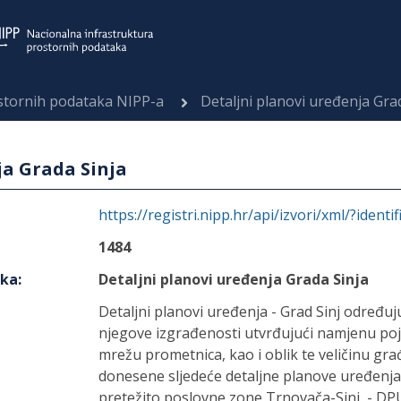
ostornih podataka NIPP-a
Detaljni planovi uređenja Gra
ja Grada Sinja
https://registri.nipp.hr/api/izvori/xml/?identi
1484
aka
:
Detaljni planovi uređenja Grada Sinja
Detaljni planovi uređenja - Grad Sinj određuj
njegove izgrađenosti utvrđujući namjenu poj
mrežu prometnica, kao i oblik te veličinu građ
donesene sljedeće detaljne planove uređenja
pretežito poslovne zone Trnovača-Sinj, - DPU