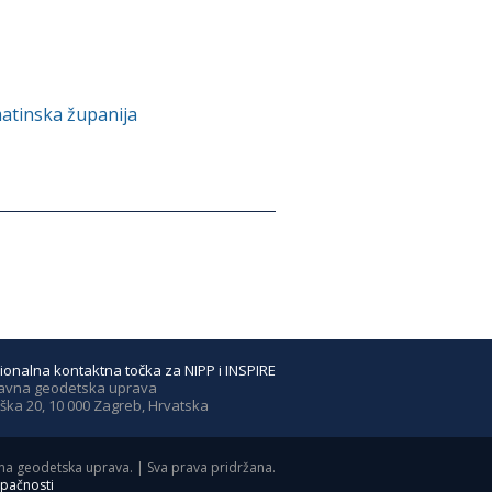
matinska županija
ionalna kontaktna točka za NIPP i INSPIRE
avna geodetska uprava
ška 20, 10 000 Zagreb, Hrvatska
a geodetska uprava. | Sva prava pridržana.
upačnosti