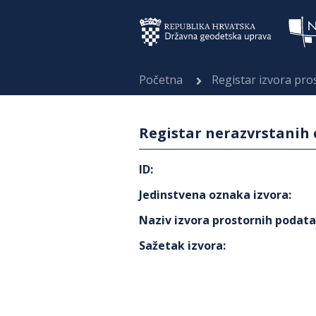
Početna
Registar izvora pr
Registar nerazvrstanih 
ID
:
Jedinstvena oznaka izvora
:
Naziv izvora prostornih podat
Sažetak izvora
: