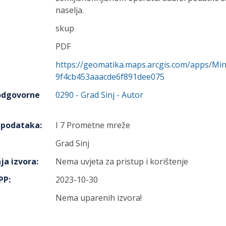
naselja.
skup
PDF
https://geomatika.maps.arcgis.com/apps/Min
9f4cb453aaacde6f891dee075
 odgovorne
0290
-
Grad Sinj
- Autor
h podataka
:
I 7 Prometne mreže
Grad Sinj
ja izvora
:
Nema uvjeta za pristup i korištenje
IPP
:
2023-10-30
Nema uparenih izvora!