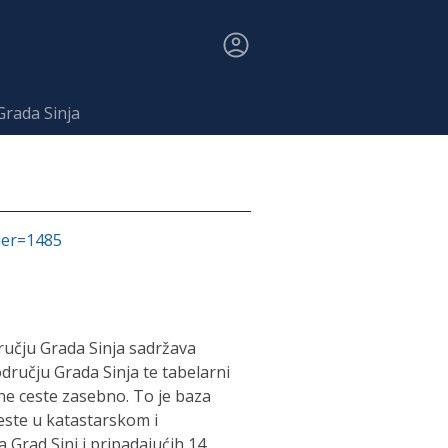
Grada Sinja
fier=1485
ručju Grada Sinja sadržava
odručju Grada Sinja te tabelarni
ne ceste zasebno. To je baza
este u katastarskom i
 Grad Sinj i pripadajućih 14