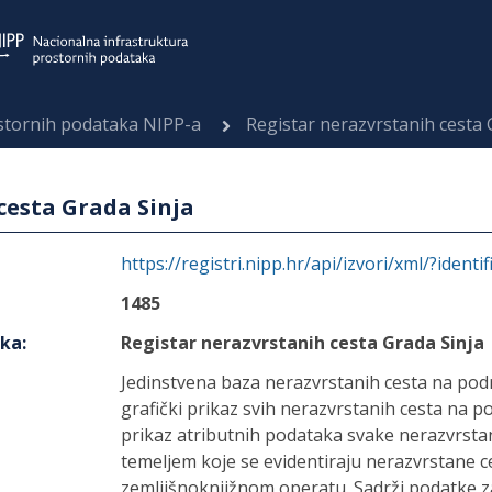
ostornih podataka NIPP-a
Registar nerazvrstanih cesta 
cesta Grada Sinja
https://registri.nipp.hr/api/izvori/xml/?identi
1485
aka
:
Registar nerazvrstanih cesta Grada Sinja
Jedinstvena baza nerazvrstanih cesta na pod
grafički prikaz svih nerazvrstanih cesta na p
prikaz atributnih podataka svake nerazvrsta
temeljem koje se evidentiraju nerazvrstane c
zemljišnoknjižnom operatu. Sadrži podatke za