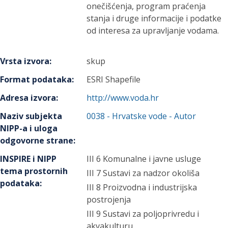
onečišćenja, program praćenja
stanja i druge informacije i podatke
od interesa za upravljanje vodama.
Vrsta izvora
:
skup
Format podataka
:
ESRI Shapefile
Adresa izvora
:
http://www.voda.hr
Naziv subjekta
0038
-
Hrvatske vode
- Autor
NIPP-a i uloga
odgovorne strane
:
INSPIRE i NIPP
III 6 Komunalne i javne usluge
tema prostornih
III 7 Sustavi za nadzor okoliša
podataka
:
III 8 Proizvodna i industrijska
postrojenja
III 9 Sustavi za poljoprivredu i
akvakulturu