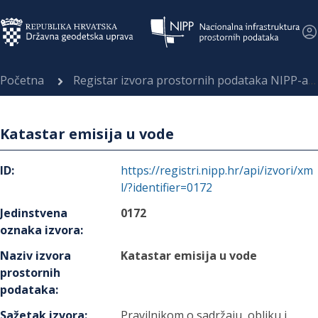
Početna
Registar izvora prostornih podataka NIPP-a
Katastar emisija u vode
ID
:
https://registri.nipp.hr/api/izvori/xm
l/?identifier=0172
Jedinstvena
0172
oznaka izvora
:
Naziv izvora
Katastar emisija u vode
prostornih
podataka
:
Sažetak izvora
:
Pravilnikom o sadržaju, obliku i