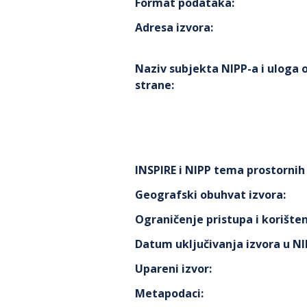
Format podataka
:
Adresa izvora
:
Naziv subjekta NIPP-a i uloga
strane
:
INSPIRE i NIPP tema prostorni
Geografski obuhvat izvora
:
Ograničenje pristupa i korišten
Datum uključivanja izvora u N
Upareni izvor
:
Metapodaci
: