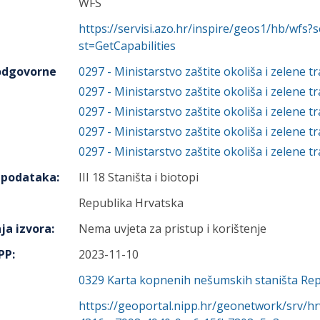
WFS
https://servisi.azo.hr/inspire/geos1/hb/wfs
st=GetCapabilities
 odgovorne
0297
-
Ministarstvo zaštite okoliša i zelene tr
0297
-
Ministarstvo zaštite okoliša i zelene tr
0297
-
Ministarstvo zaštite okoliša i zelene tr
0297
-
Ministarstvo zaštite okoliša i zelene tr
0297
-
Ministarstvo zaštite okoliša i zelene tr
h podataka
:
III 18 Staništa i biotopi
Republika Hrvatska
ja izvora
:
Nema uvjeta za pristup i korištenje
IPP
:
2023-11-10
0329
Karta kopnenih nešumskih staništa Rep
https://geoportal.nipp.hr/geonetwork/srv/h