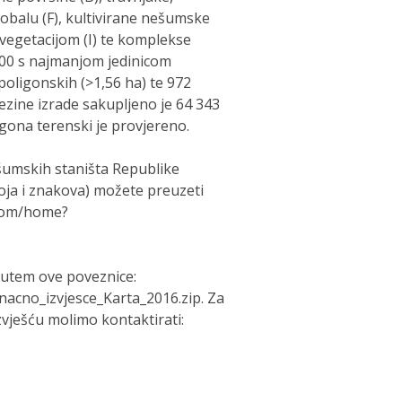
u obalu (F), kultivirane nešumske
vegetacijom (I) te komplekse
 000 s najmanjom jedinicom
 poligonskih (>1,56 ha) te 972
jezine izrade sakupljeno je 64 343
ona terenski je provjereno.
umskih staništa Republike
oja i znakova) možete preuzeti
.com/home?
putem ove poveznice:
cno_izvjesce_Karta_2016.zip. Za
ješću molimo kontaktirati: