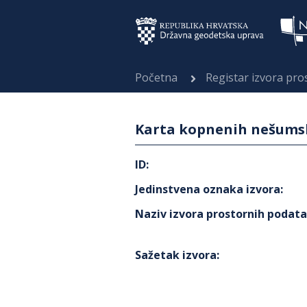
Početna
Registar izvora pr
Karta kopnenih nešumski
ID
:
Jedinstvena oznaka izvora
:
Naziv izvora prostornih podat
Sažetak izvora
: