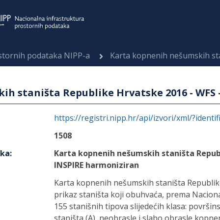
ostornih podataka NIPP-a
Karta kopnenih nešumskih staništa Republi
h staništa Republike Hrvatske 2016 - WFS 
https://registri.nipp.hr/api/izvori/xml/?identi
1508
aka
:
Karta kopnenih nešumskih staništa Republ
INSPIRE harmoniziran
Karta kopnenih nešumskih staništa Republik
prikaz staništa koji obuhvaća, prema Nacionaln
155 stanišnih tipova slijedećih klasa: površ
staništa (A), neobrasle i slabo obrasle kopne