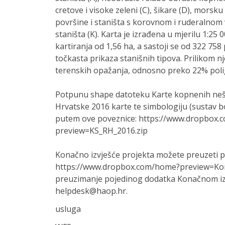
cretove i visoke zeleni (C), šikare (D), morsk
površine i staništa s korovnom i ruderalnom 
staništa (K). Karta je izrađena u mjerilu 1:25
kartiranja od 1,56 ha, a sastoji se od 322 758
točkasta prikaza stanišnih tipova. Prilikom n
terenskih opažanja, odnosno preko 22% polig
Potpunu shape datoteku Karte kopnenih neš
Hrvatske 2016 karte te simbologiju (sustav b
putem ove poveznice: https://www.dropbox
preview=KS_RH_2016.zip
Konačno izvješće projekta možete preuzeti 
https://www.dropbox.com/home?preview=Kona
preuzimanje pojedinog dodatka Konačnom izv
helpdesk@haop.hr.
usluga