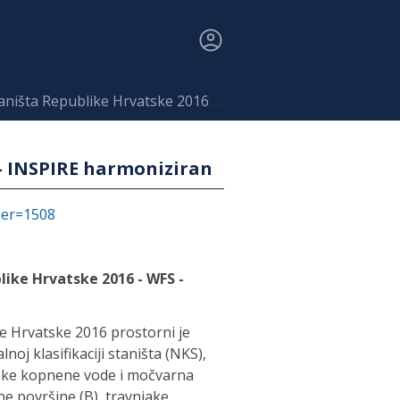
ke Hrvatske 2016 - WFS - INSPIRE harmoniziran
- INSPIRE harmoniziran
fier=1508
ike Hrvatske 2016 - WFS -
e Hrvatske 2016 prostorni je
oj klasifikaciji staništa (NKS),
inske kopnene vode i močvarna
ne površine (B), travnjake,