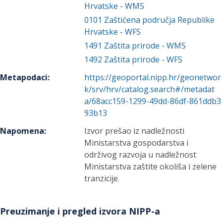
Hrvatske - WMS
0101
Zaštićena područja Republike
Hrvatske - WFS
1491
Zaštita prirode - WMS
1492
Zaštita prirode - WFS
Metapodaci
:
https://geoportal.nipp.hr/geonetwor
k/srv/hrv/catalog.search#/metadat
a/68acc159-1299-49dd-86df-861ddb3
93b13
Napomena
:
Izvor prešao iz nadležnosti
Ministarstva gospodarstva i
održivog razvoja u nadležnost
Ministarstva zaštite okoliša i zelene
tranzicije.
Preuzimanje i pregled izvora NIPP-a