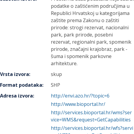
podatke o zaštićenim područjima u
Republici Hrvatskoj u kategorijama
zaštite prema Zakonu o zaštiti
prirode: strogi rezervat, nacionalni
park, park prirode, posebni
rezervat, regionalni park, spomenik
prirode, značajni krajobraz, park -
šuma i spomenik parkovne
arhitekture.
Vrsta izvora
:
skup
Format podataka
:
SHP
Adresa izvora
:
http://envi.azo.hr/?topic=6
http://www.bioportal.hr/
http://services.bioportal.hr/wms?ser
vice=WMS&request=GetCapabilities
http://services.bioportal.hr/wfs?servi