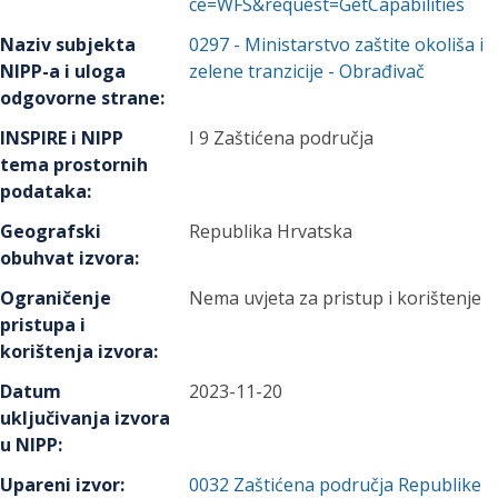
ce=WFS&request=GetCapabilities
Naziv subjekta
0297
-
Ministarstvo zaštite okoliša i
NIPP-a i uloga
zelene tranzicije
- Obrađivač
odgovorne strane
:
INSPIRE i NIPP
I 9 Zaštićena područja
tema prostornih
podataka
:
Geografski
Republika Hrvatska
obuhvat izvora
:
Ograničenje
Nema uvjeta za pristup i korištenje
pristupa i
korištenja izvora
:
Datum
2023-11-20
uključivanja izvora
u NIPP
:
Upareni izvor
:
0032
Zaštićena područja Republike