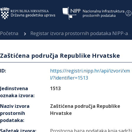
Početna
Registar izvora prostornih podataka NIPP-a
Zaštićena područja Republike Hrvatske
ID
:
https://registri.nipp.hr/api/izvori/xm
l/?identifier=1513
Jedinstvena
1513
oznaka izvora
:
Naziv izvora
Zaštićena područja Republike
prostornih
Hrvatske
podataka
:
Sažetak izvora
:
Prostorna baza podataka koja sadrži