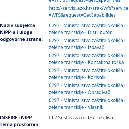
e=WMS&request=GetCapabilities
http://servisi.azo.hr/zrak/wfs?service
=WFS&request=GetCapabilities
Naziv subjekta
0297
-
Ministarstvo zaštite okoliša i
NIPP-a i uloga
zelene tranzicije
- Distributer
odgovorne strane
:
0297
-
Ministarstvo zaštite okoliša i
zelene tranzicije
- Izdavač
0297
-
Ministarstvo zaštite okoliša i
zelene tranzicije
- Kontaktna točka
0297
-
Ministarstvo zaštite okoliša i
zelene tranzicije
- Korisnik
0297
-
Ministarstvo zaštite okoliša i
zelene tranzicije
- Obrađivač
0297
-
Ministarstvo zaštite okoliša i
zelene tranzicije
- Vlasnik
INSPIRE i NIPP
III 7 Sustavi za nadzor okoliša
tema prostornih