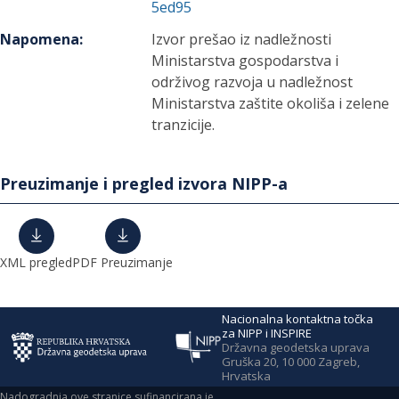
5ed95
Napomena
:
Izvor prešao iz nadležnosti
Ministarstva gospodarstva i
održivog razvoja u nadležnost
Ministarstva zaštite okoliša i zelene
tranzicije.
Preuzimanje i pregled izvora NIPP-a
XML pregled
PDF Preuzimanje
Nacionalna kontaktna točka
za NIPP i INSPIRE
Državna geodetska uprava
Gruška 20, 10 000 Zagreb,
Hrvatska
Nadogradnja ove stranice sufinancirana je