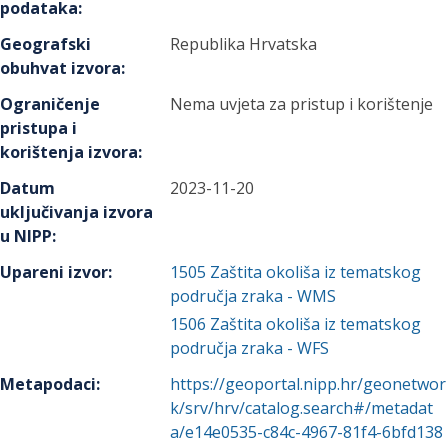
podataka
:
Geografski
Republika Hrvatska
obuhvat izvora
:
Ograničenje
Nema uvjeta za pristup i korištenje
pristupa i
korištenja izvora
:
Datum
2023-11-20
uključivanja izvora
u NIPP
:
Upareni izvor
:
1505
Zaštita okoliša iz tematskog
područja zraka - WMS
1506
Zaštita okoliša iz tematskog
područja zraka - WFS
Metapodaci
:
https://geoportal.nipp.hr/geonetwor
k/srv/hrv/catalog.search#/metadat
a/e14e0535-c84c-4967-81f4-6bfd138