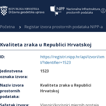
Početna
Registar izvora prostornih podataka NIPP-a
Kvaliteta zraka u Republici Hrvatskoj
ID
:
https://registri.nipp.hr/api/izvori/xm
l/?identifier=1523
Jedinstvena
1523
oznaka izvora
:
Naziv izvora
Kvaliteta zraka u Republici
prostornih
Hrvatskoj
podataka
:
Sažetak izvora
:
Vlasnici/korisnici mjernih postaja,