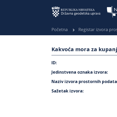
Početna
Registar izvora pr
Kakvoća mora za kupanj
ID
:
Jedinstvena oznaka izvora
:
Naziv izvora prostornih podat
Sažetak izvora
: