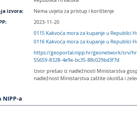
Republika Hrvatska
ja izvora
:
Nema uvjeta za pristup i korištenje
IPP
:
2023-11-20
0115
Kakvoća mora za kupanje u Republici H
0116
Kakvoća mora za kupanje u Republici H
https://geoportal.nipp.hr/geonetwork/srv/h
55659-8328-4e9e-bc35-88c029bd3f7d
Izvor prešao iz nadležnosti Ministarstva gos
nadležnost Ministarstva zaštite okoliša i zelen
a NIPP-a