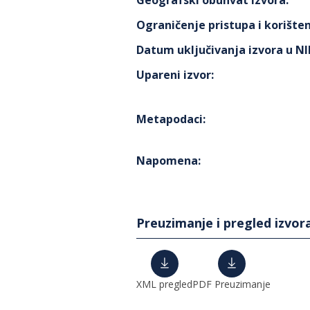
Geografski obuhvat izvora
:
Ograničenje pristupa i korišten
Datum uključivanja izvora u N
Upareni izvor
:
Metapodaci
:
Napomena
:
Preuzimanje i pregled izvor
XML pregled
PDF Preuzimanje