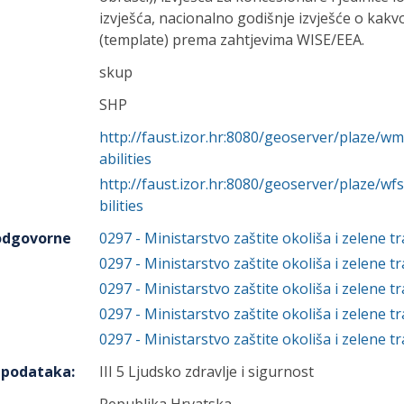
izvješća, nacionalno godišnje izvješće o kakv
(template) prema zahtjevima WISE/EEA.
skup
SHP
http://faust.izor.hr:8080/geoserver/plaze
abilities
http://faust.izor.hr:8080/geoserver/plaze/
bilities
 odgovorne
0297
-
Ministarstvo zaštite okoliša i zelene tr
0297
-
Ministarstvo zaštite okoliša i zelene tr
0297
-
Ministarstvo zaštite okoliša i zelene tr
0297
-
Ministarstvo zaštite okoliša i zelene tr
0297
-
Ministarstvo zaštite okoliša i zelene tr
h podataka
:
III 5 Ljudsko zdravlje i sigurnost