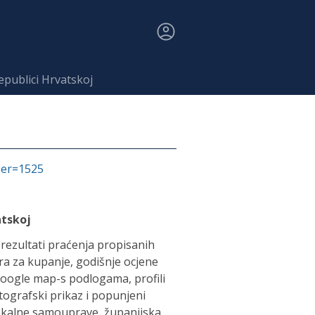
publici Hrvatskoj
fier=1525
atskoj
, rezultati praćenja propisanih
a za kupanje, godišnje ocjene
oogle map-s podlogama, profili
tografski prikaz i popunjeni
 lokalne samouprave, županijska