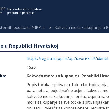
ostornih podataka NIPP-a
Kakvoća mora za kupanje u Re
e u Republici Hrvatskoj
https://registri.nipp.hr/api/izvori/xml/?identi
1525
aka
:
Kakvoća mora za kupanje u Republici Hrv
Popis točaka ispitivanja, kalendar ispitivanja
parametara, pojedinačne ocjene kakvoće mor
kakvoće mora za kupanje, prikaz ocjena na G
mora za kupanje za sve točke ispitivanja (kar
obrasci), izvješća za koncesionare i jedinice