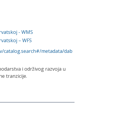
rvatskoj - WMS
rvatskoj – WFS
rv/catalog.search#/metadata/dab
podarstva i održivog razvoja u
e tranzicije.