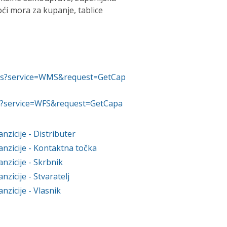
oći mora za kupanje, tablice
/wms?service=WMS&request=GetCap
wfs?service=WFS&request=GetCapa
anzicije
- Distributer
anzicije
- Kontaktna točka
anzicije
- Skrbnik
anzicije
- Stvaratelj
anzicije
- Vlasnik