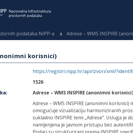
ostornih podataka NIPP-a
Adrese – WMS INSPIRE (anonim
nonimni korisnici)
https://registri.nipp.hr/api/izvori/xml/?identi
1526
aka
:
Adrese – WMS INSPIRE (anonimni korisnici
Adrese – WMS INSPIRE (anonimni korisnici) m
omogućuje vizualizaciju harmoniziranih pro
sukladno INSPIRE temi „Adrese“. Usluga je 
namijenjena je javnom pristupu bez autentifik
Podaci su strukturirani prema INSPIRE speci