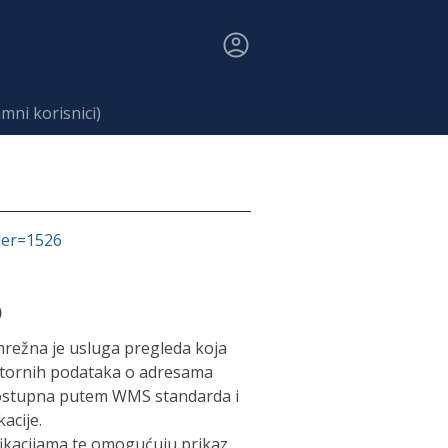
ni korisnici)
fier=1526
)
režna je usluga pregleda koja
stornih podataka o adresama
dostupna putem WMS standarda i
acije.
fikacijama te omogućuju prikaz