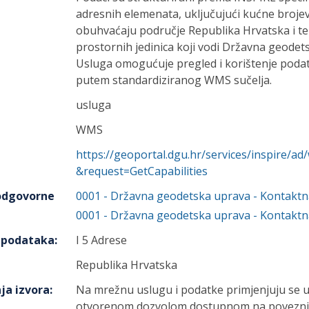
adresnih elemenata, uključujući kućne brojeve,
obuhvaćaju područje Republika Hrvatska i te
prostornih jedinica koji vodi Državna geodet
Usluga omogućuje pregled i korištenje podata
putem standardiziranog WMS sučelja.
usluga
WMS
https://geoportal.dgu.hr/services/inspire/
&request=GetCapabilities
 odgovorne
0001
-
Državna geodetska uprava
- Kontaktn
0001
-
Državna geodetska uprava
- Kontaktn
h podataka
:
I 5 Adrese
Republika Hrvatska
ja izvora
:
Na mrežnu uslugu i podatke primjenjuju se u
otvorenom dozvolom dostupnom na poveznici