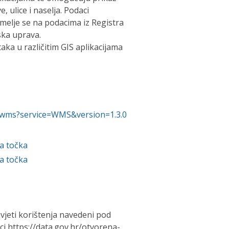
 ulice i naselja. Podaci
melje se na podacima iz Registra
ska uprava.
ka u različitim GIS aplikacijama
ad/wms?service=WMS&version=1.3.0
a točka
a točka
vjeti korištenja navedeni pod
 https://data.gov.hr/otvorena-