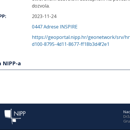
dozvola.
IPP
:
2023-11-24
0447
Adrese INSPIRE
https://geoportal.nipp.hr/geonetwork/srv/h
d100-8795-4d11-8677-ff18b3d4f2e1
a NIPP-a
Nac
Drž
Gru