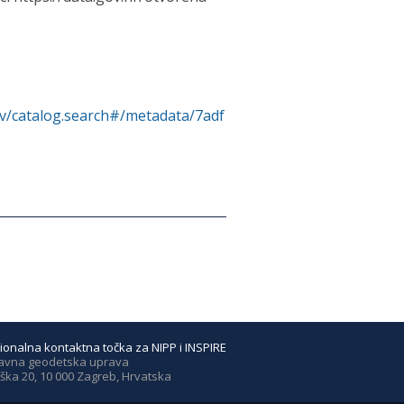
rv/catalog.search#/metadata/7adf
ionalna kontaktna točka za NIPP i INSPIRE
avna geodetska uprava
ška 20, 10 000 Zagreb, Hrvatska