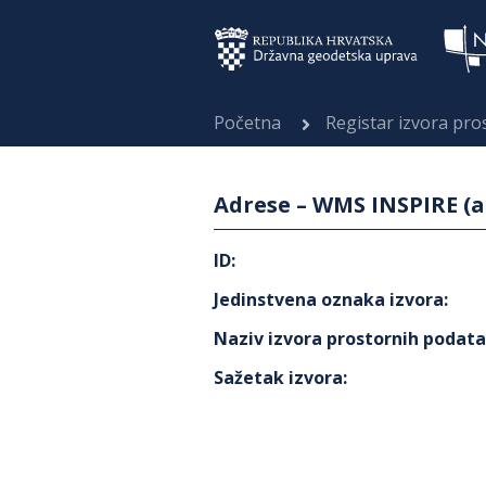
Početna
Registar izvora pr
Adrese – WMS INSPIRE (a
ID
:
Jedinstvena oznaka izvora
:
Naziv izvora prostornih podat
Sažetak izvora
: