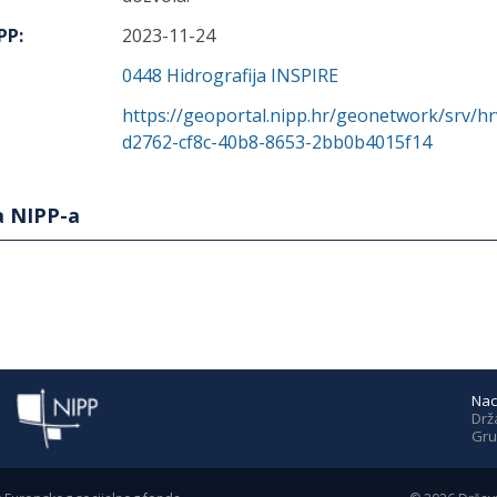
IPP
:
2023-11-24
0448
Hidrografija INSPIRE
https://geoportal.nipp.hr/geonetwork/srv/h
d2762-cf8c-40b8-8653-2bb0b4015f14
a NIPP-a
Nac
Drž
Gru