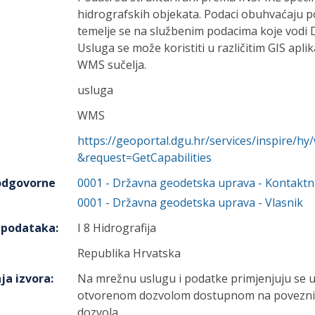
hidrografskih objekata. Podaci obuhvaćaju p
temelje se na službenim podacima koje vodi
Usluga se može koristiti u različitim GIS apl
WMS sučelja.
usluga
WMS
https://geoportal.dgu.hr/services/inspire/
&request=GetCapabilities
 odgovorne
0001
-
Državna geodetska uprava
- Kontaktn
0001
-
Državna geodetska uprava
- Vlasnik
h podataka
:
I 8 Hidrografija
Republika Hrvatska
ja izvora
:
Na mrežnu uslugu i podatke primjenjuju se u
otvorenom dozvolom dostupnom na poveznici
dozvola.