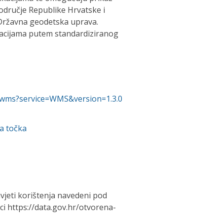
odručje Republike Hrvatske i
 Državna geodetska uprava.
ikacijama putem standardiziranog
hy/wms?service=WMS&version=1.3.0
a točka
vjeti korištenja navedeni pod
 https://data.gov.hr/otvorena-