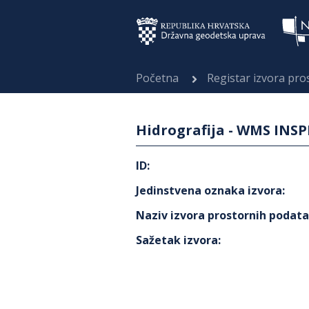
Početna
Registar izvora pr
Hidrografija - WMS INSP
ID
:
Jedinstvena oznaka izvora
:
Naziv izvora prostornih podat
Sažetak izvora
: