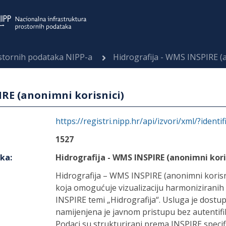
ostornih podataka NIPP-a
Hidrografija - WMS INSPIRE (a
IRE (anonimni korisnici)
https://registri.nipp.hr/api/izvori/xml/?identi
1527
aka
:
Hidrografija - WMS INSPIRE (anonimni kori
Hidrografija – WMS INSPIRE (anonimni korisn
koja omogućuje vizualizaciju harmonizirani
INSPIRE temi „Hidrografija“. Usluga je dost
namijenjena je javnom pristupu bez autentifik
Podaci su strukturirani prema INSPIRE speci