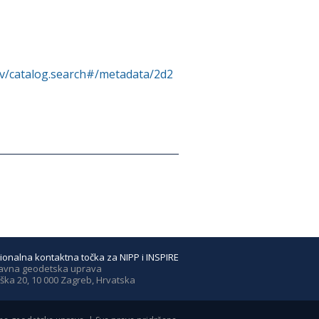
rv/catalog.search#/metadata/2d2
ionalna kontaktna točka za NIPP i INSPIRE
avna geodetska uprava
ška 20, 10 000 Zagreb, Hrvatska