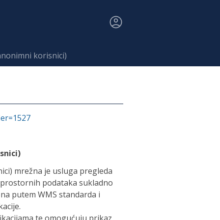
nonimni korisnici)
fier=1527
snici)
ici) mrežna je usluga pregleda
h prostornih podataka sukladno
upna putem WMS standarda i
acije.
fikacijama te omogućuju prikaz