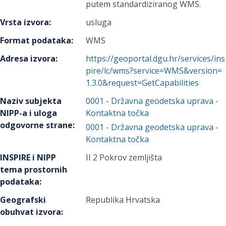
putem standardiziranog WMS.
Vrsta izvora
:
usluga
Format podataka
:
WMS
Adresa izvora
:
https://geoportal.dgu.hr/services/ins
pire/lc/wms?service=WMS&version=
1.3.0&request=GetCapabilities
Naziv subjekta
0001
-
Državna geodetska uprava
-
NIPP-a i uloga
Kontaktna točka
odgovorne strane
:
0001
-
Državna geodetska uprava
-
Kontaktna točka
INSPIRE i NIPP
II 2 Pokrov zemljišta
tema prostornih
podataka
:
Geografski
Republika Hrvatska
obuhvat izvora
: