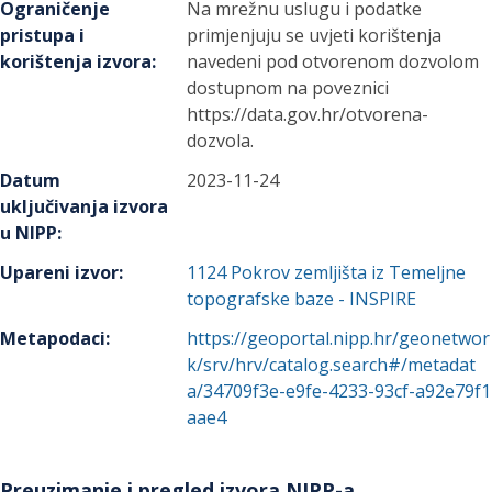
Ograničenje
Na mrežnu uslugu i podatke
pristupa i
primjenjuju se uvjeti korištenja
korištenja izvora
:
navedeni pod otvorenom dozvolom
dostupnom na poveznici
https://data.gov.hr/otvorena-
dozvola.
Datum
2023-11-24
uključivanja izvora
u NIPP
:
Upareni izvor
:
1124
Pokrov zemljišta iz Temeljne
topografske baze - INSPIRE
Metapodaci
:
https://geoportal.nipp.hr/geonetwor
k/srv/hrv/catalog.search#/metadat
a/34709f3e-e9fe-4233-93cf-a92e79f1
aae4
Preuzimanje i pregled izvora NIPP-a