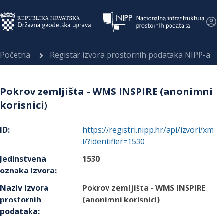
Početna
Registar izvora prostornih podataka NIPP-a
Pokrov zemljišta - WMS INSPIRE (anonimni
korisnici)
ID
:
https://registri.nipp.hr/api/izvori/xm
l/?identifier=1530
Jedinstvena
1530
oznaka izvora
:
Naziv izvora
Pokrov zemljišta - WMS INSPIRE
prostornih
(anonimni korisnici)
podataka
: