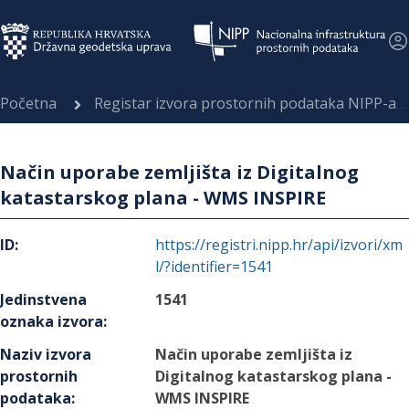
Početna
Registar izvora prostornih podataka NIPP-a
Način uporabe zemljišta iz Digitalnog
katastarskog plana - WMS INSPIRE
ID
:
https://registri.nipp.hr/api/izvori/xm
l/?identifier=1541
Jedinstvena
1541
oznaka izvora
:
Naziv izvora
Način uporabe zemljišta iz
prostornih
Digitalnog katastarskog plana -
podataka
:
WMS INSPIRE