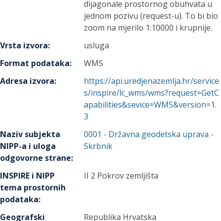
dijagonale prostornog obuhvata u
jednom pozivu (request-u). To bi bio
zoom na mjerilo 1:10000 i krupnije.
Vrsta izvora
:
usluga
Format podataka
:
WMS
Adresa izvora
:
https://api.uredjenazemlja.hr/service
s/inspire/lc_wms/wms?request=GetC
apabilities&sevice=WMS&version=1.
3
Naziv subjekta
0001
-
Državna geodetska uprava
-
NIPP-a i uloga
Skrbnik
odgovorne strane
:
INSPIRE i NIPP
II 2 Pokrov zemljišta
tema prostornih
podataka
:
Geografski
Republika Hrvatska