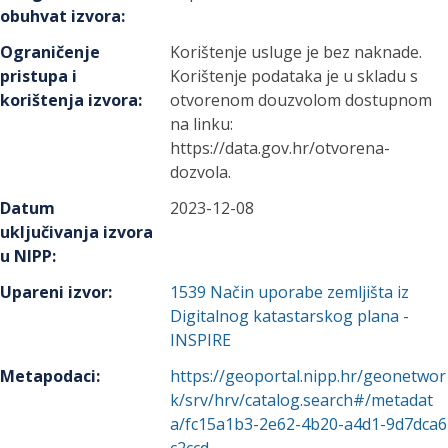
obuhvat izvora
:
Ograničenje
Korištenje usluge je bez naknade.
pristupa i
Korištenje podataka je u skladu s
korištenja izvora
:
otvorenom douzvolom dostupnom
na linku:
https://data.gov.hr/otvorena-
dozvola.
Datum
2023-12-08
uključivanja izvora
u NIPP
:
Upareni izvor
:
1539
Način uporabe zemljišta iz
Digitalnog katastarskog plana -
INSPIRE
Metapodaci
:
https://geoportal.nipp.hr/geonetwor
k/srv/hrv/catalog.search#/metadat
a/fc15a1b3-2e62-4b20-a4d1-9d7dca6