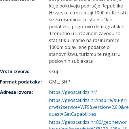
koje pokrivaju područje Republike
Hrvatske u rezoluciji 1000 m. Koristi
se za diseminaciju statističkih
podataka, pogotovo demografskih.
Trenutno u Državnom zavodu za
statistiku imamo na razini mreže
1000m objavljene podatke o
stanovništvu, turizmu te registru
poslovnih subjekata.
Vrsta izvora
:
skup
Format podataka
:
GML, SHP
Adresa izvora
:
https://geostat.dzs.hr/
https://geostat.dzs.hr/inspire/su-gri
d/wfs?service=WFS&version=2.0.0&re
quest=GetCapabilities
https://geostat.dzs.hr:80/geonetwor