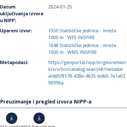
Datum
2024-01-25
uključivanja izvora
u NIPP
:
Upareni izvor
:
1550
Statističke jedinice - mreža
1000 m - WFS INSPIRE
1648
Statističke jedinice - mreža
1000 m - WMS INSPIRE
Metapodaci
:
https://geoportal.nipp.hr/geonetwor
k/srv/hrv/catalog.search#/metadat
a/dd5f8178-438e-4635-bdb0-7e1a02
90996a
Preuzimanje i pregled izvora NIPP-a
XML pregled
PDF Preuzimanje