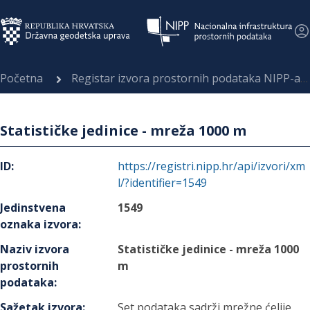
Početna
Registar izvora prostornih podataka NIPP-a
Statističke jedinice - mreža 1000 m
ID
:
https://registri.nipp.hr/api/izvori/xm
l/?identifier=1549
Jedinstvena
1549
oznaka izvora
:
Naziv izvora
Statističke jedinice - mreža 1000
prostornih
m
podataka
:
Sažetak izvora
:
Set podataka sadrži mrežne ćelije