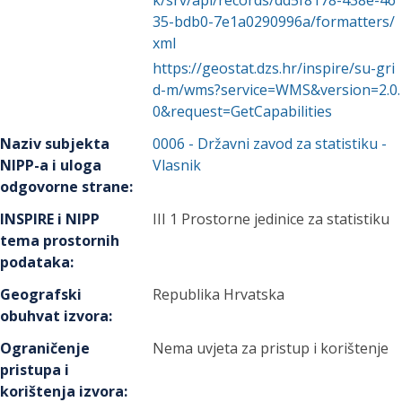
k/srv/api/records/dd5f8178-438e-46
35-bdb0-7e1a0290996a/formatters/
xml
https://geostat.dzs.hr/inspire/su-gri
d-m/wms?service=WMS&version=2.0.
0&request=GetCapabilities
Naziv subjekta
0006
-
Državni zavod za statistiku
-
NIPP-a i uloga
Vlasnik
odgovorne strane
:
INSPIRE i NIPP
III 1 Prostorne jedinice za statistiku
tema prostornih
podataka
:
Geografski
Republika Hrvatska
obuhvat izvora
:
Ograničenje
Nema uvjeta za pristup i korištenje
pristupa i
korištenja izvora
: