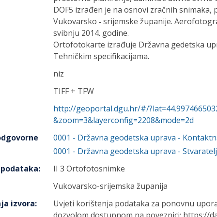
DOF5 izrađen je na osnovi zračnih snimaka, 
Vukovarsko ‐ srijemske županije. Aerofotogr
svibnju 2014. godine.
Ortofotokarte izrađuje Državna gedetska u
Tehničkim specifikacijama.
niz
TIFF + TFW
http://geoportal.dgu.hr/#/?lat=44.9974665
&zoom=3&layerconfig=2208&mode=2d
 odgovorne
0001
-
Državna geodetska uprava
- Kontaktn
0001
-
Državna geodetska uprava
- Stvaratelj
h podataka
:
II 3 Ortofotosnimke
Vukovarsko-srijemska županija
ja izvora
:
Uvjeti korištenja podataka za ponovnu upor
dozvolom dostupnom na poveznici: https://da