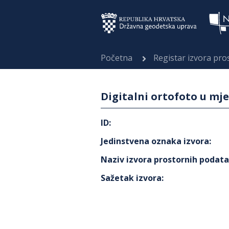
Početna
Registar izvora pr
Digitalni ortofoto u mje
ID
:
Jedinstvena oznaka izvora
:
Naziv izvora prostornih podat
Sažetak izvora
: