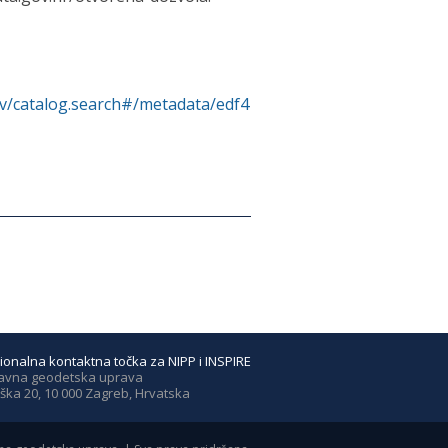
rv/catalog.search#/metadata/edf4
ionalna kontaktna točka za NIPP i INSPIRE
avna geodetska uprava
ška 20, 10 000 Zagreb, Hrvatska