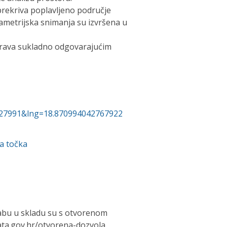
prekriva poplavljeno područje
ametrijska snimanja su izvršena u
prava sukladno odgovarajućim
0327991&lng=18.870994042767922
a točka
abu u skladu su s otvorenom
ta.gov.hr/otvorena-dozvola.