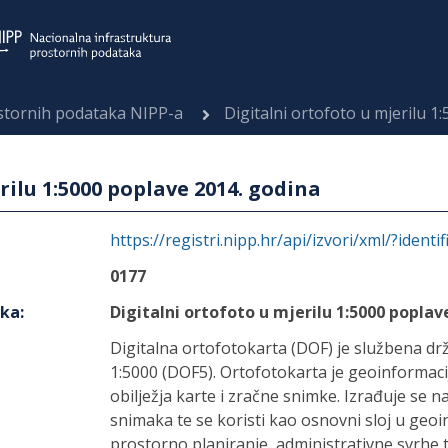
ostornih podataka NIPP-a
Digitalni ortofoto u mjerilu 1
rilu 1:5000 poplave 2014. godina
https://registri.nipp.hr/api/izvori/xml/?identi
0177
aka
:
Digitalni ortofoto u mjerilu 1:5000 poplav
Digitalna ortofotokarta (DOF) je službena dr
1:5000 (DOF5). Ortofotokarta je geoinformaci
obilježja karte i zračne snimke. Izrađuje se 
snimaka te se koristi kao osnovni sloj u geo
prostorno planiranje, administrativne svrhe t