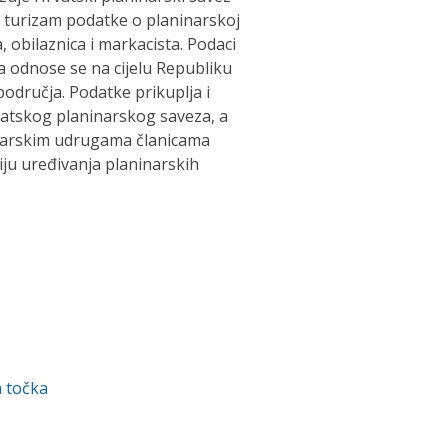
a turizam podatke o planinarskoj
, obilaznica i markacista. Podaci
a odnose se na cijelu Republiku
odručja. Podatke prikuplja i
vatskog planinarskog saveza, a
inarskim udrugama članicama
ju uređivanja planinarskih
 točka