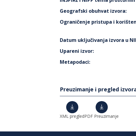
INSPIRE i NIPP tema prostorni
Geografski obuhvat izvora
:
Ograničenje pristupa i korišten
Datum uključivanja izvora u N
Upareni izvor
:
Metapodaci
:
Preuzimanje i pregled izvor
XML pregled
PDF Preuzimanje