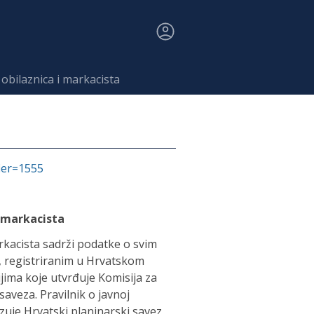
obilaznica i markacista
fier=1555
i markacista
rkacista sadrži podatke o svim
, registriranim u Hrvatskom
jima koje utvrđuje Komisija za
aveza. Pravilnik o javnoj
zuje Hrvatski planinarski savez