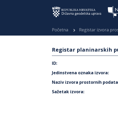
Početna
Registar izvora pr
Registar planinarskih p
ID
:
Jedinstvena oznaka izvora
:
Naziv izvora prostornih podat
Sažetak izvora
: