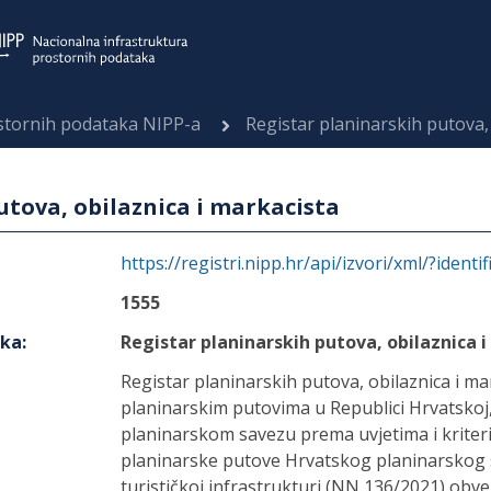
ostornih podataka NIPP-a
Registar planinarskih putova, 
utova, obilaznica i markacista
https://registri.nipp.hr/api/izvori/xml/?identi
1555
aka
:
Registar planinarskih putova, obilaznica 
Registar planinarskih putova, obilaznica i ma
planinarskim putovima u Republici Hrvatskoj
planinarskom savezu prema uvjetima i kriteri
planinarske putove Hrvatskog planinarskog s
turističkoj infrastrukturi (NN 136/2021) obve