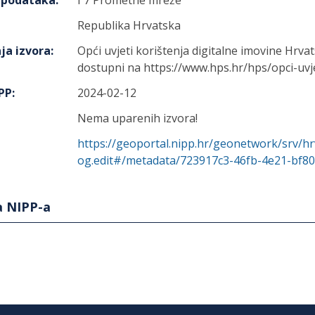
h podataka
:
I 7 Prometne mreže
Republika Hrvatska
ja izvora
:
Opći uvjeti korištenja digitalne imovine Hrv
dostupni na https://www.hps.hr/hps/opci-uvje
IPP
:
2024-02-12
Nema uparenih izvora!
https://geoportal.nipp.hr/geonetwork/srv/hr
og.edit#/metadata/723917c3-46fb-4e21-bf8
a NIPP-a