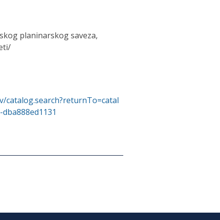
atskog planinarskog saveza,
ti/
v/catalog.search?returnTo=catal
0-dba888ed1131