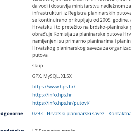
da vodi i dostavlja ministarstvu nadležnom z
infrastrukturi iz Registra planinarskih putova
se kontinuirano prikupljaju od 2005. godine, 
Hrvatsku i to pretežito na brdsko-planinska p
obrađuje Komisija za planinarske putove Hr
namijenjeni su primarno planinarima i plan
Hrvatskog planinarskog saveza za organizaci
putova.
skup
GPX, MySQL, XLSX
https://www.hps.hr/
https://info.hps.hr
https://info.hps.hr/putovi/
 odgovorne
0293
-
Hrvatski planinarski savez
- Kontaktna