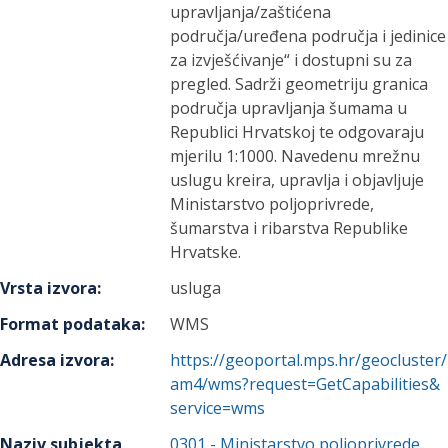
upravljanja/zaštićena
područja/uređena područja i jedinice
za izvješćivanje“ i dostupni su za
pregled. Sadrži geometriju granica
područja upravljanja šumama u
Republici Hrvatskoj te odgovaraju
mjerilu 1:1000. Navedenu mrežnu
uslugu kreira, upravlja i objavljuje
Ministarstvo poljoprivrede,
šumarstva i ribarstva Republike
Hrvatske.
Vrsta izvora
:
usluga
Format podataka
:
WMS
Adresa izvora
:
https://geoportal.mps.hr/geocluster/
am4/wms?request=GetCapabilities&
service=wms
Naziv subjekta
0301
-
Ministarstvo poljoprivrede,