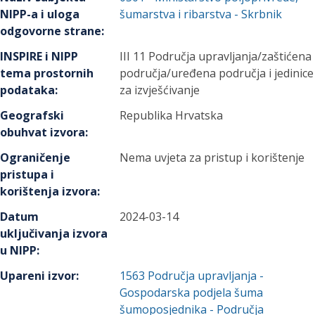
NIPP-a i uloga
šumarstva i ribarstva
- Skrbnik
odgovorne strane
:
INSPIRE i NIPP
III 11 Područja upravljanja/zaštićena
tema prostornih
područja/uređena područja i jedinice
podataka
:
za izvješćivanje
Geografski
Republika Hrvatska
obuhvat izvora
:
Ograničenje
Nema uvjeta za pristup i korištenje
pristupa i
korištenja izvora
:
Datum
2024-03-14
uključivanja izvora
u NIPP
:
Upareni izvor
:
1563
Područja upravljanja -
Gospodarska podjela šuma
šumoposjednika - Područja