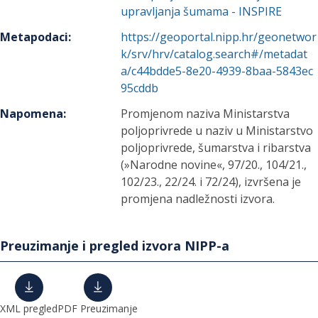
upravljanja šumama - INSPIRE
Metapodaci
:
https://geoportal.nipp.hr/geonetwor
k/srv/hrv/catalog.search#/metadat
a/c44bdde5-8e20-4939-8baa-5843ec
95cddb
Napomena
:
Promjenom naziva Ministarstva
poljoprivrede u naziv u Ministarstvo
poljoprivrede, šumarstva i ribarstva
(»Narodne novine«, 97/20., 104/21.,
102/23., 22/24. i 72/24), izvršena je
promjena nadležnosti izvora.
Preuzimanje i pregled izvora NIPP-a
XML pregled
PDF Preuzimanje