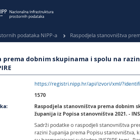
ostornih podataka NIPP-a
Raspodjela stanovništva prema dobnim skupinama i spolu
 prema dobnim skupinama i spolu na razini
PIRE
https://registri.nipp.hr/api/izvori/xml/?identi
1570
aka
:
Raspodjela stanovništva prema dobnim sk
županija iz Popisa stanovništva 2021. - IN
Sadrži podatke o raspodjeli stanovništva p
razini županija prema Popisu stanovništva, k