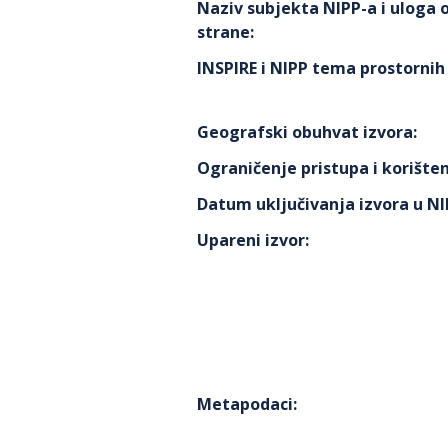
Naziv subjekta NIPP-a i uloga
strane
:
INSPIRE i NIPP tema prostorni
Geografski obuhvat izvora
:
Ograničenje pristupa i korišten
Datum uključivanja izvora u N
Upareni izvor
:
Metapodaci
: