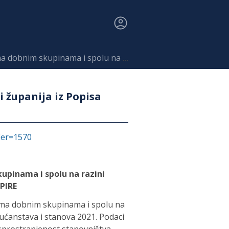
 na razini županija iz Popisa stanovništva 2021. - INSPIRE
 županija iz Popisa
fier=1570
upinama i spolu na razini
SPIRE
rema dobnim skupinama i spolu na
ućanstava i stanova 2021. Podaci