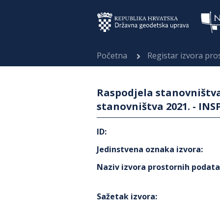
Početna
Registar izvora pr
Raspodjela stanovništva
stanovništva 2021. - INS
ID
:
Jedinstvena oznaka izvora
:
Naziv izvora prostornih podat
Sažetak izvora
: