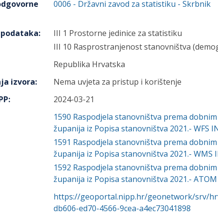
 odgovorne
0006
-
Državni zavod za statistiku
- Skrbnik
h podataka
:
III 1 Prostorne jedinice za statistiku
III 10 Rasprostranjenost stanovništva (demog
Republika Hrvatska
ja izvora
:
Nema uvjeta za pristup i korištenje
IPP
:
2024-03-21
1590
Raspodjela stanovništva prema dobnim 
županija iz Popisa stanovništva 2021.- WFS 
1591
Raspodjela stanovništva prema dobnim 
županija iz Popisa stanovništva 2021.- WMS 
1592
Raspodjela stanovništva prema dobnim 
županija iz Popisa stanovništva 2021.- ATOM
https://geoportal.nipp.hr/geonetwork/srv/h
db606-ed70-4566-9cea-a4ec73041898