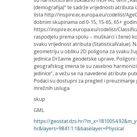
su harmonizirani sukladno INSPIRE temi „Ra
(demografija)“ te sadrže vrijednosti atributa
lista http://inspire.ec.europa.eu/codelist/A
dobnim skupinama od 0-15, 15-65, 65+ godina
https://inspire.ec.europa.eu/codelist/Classif
raspodjelu prema spolu – muškarci i žene) k
svaku vrijednost atributa (StatisticalValue).
geometriju u obliku 2D poligona za svaku žup
jedinica Državne geodetske uprave. Poligoni 
geografskog imena te su zasebno harmonizir
jedinice“, a vežu se na navedene atribute put
Podaci su dostupni za pregled i preuzimanj
mrežnih usluga.
skup
GML
https://geostat.dzs.hr/?m_x=1810054.92&m
hr&layers=9841:1:1&baselayer=Physical