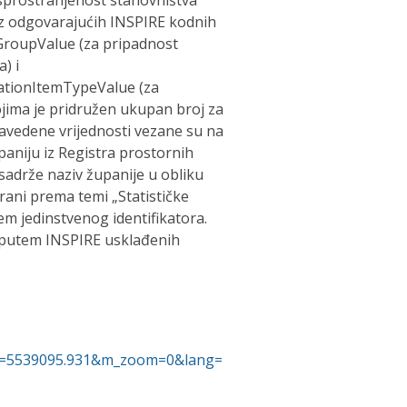
sprostranjenost stanovništva
 iz odgovarajućih INSPIRE kodnih
geGroupValue (za pripadnost
) i
icationItemTypeValue (za
ojima je pridružen ukupan broj za
 Navedene vrijednosti vezane su na
aniju iz Registra prostornih
sadrže naziv županije u obliku
ani prema temi „Statističke
em jedinstvenog identifikatora.
e putem INSPIRE usklađenih
_y=5539095.931&m_zoom=0&lang=